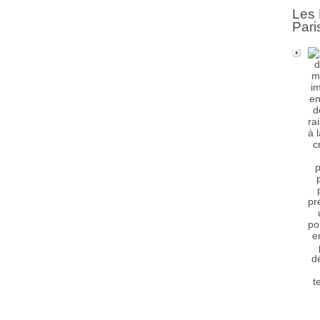
Les 
Pari