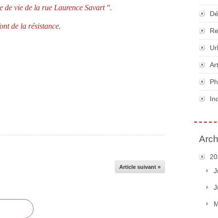
e de vie de la rue Laurence Savart ".
Dé
ont de la résistance.
Re
Ur
Ar
Ph
In
Arch
20
Article suivant »
J
J
M