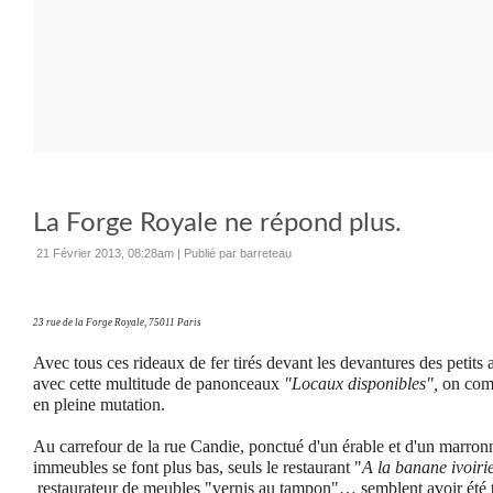
La Forge Royale ne répond plus.
21 Février 2013, 08:28am
|
Publié par barreteau
23 rue de la Forge Royale, 75011 Paris
Avec tous ces rideaux de fer tirés devant les devantures des petits
avec cette multitude de panonceaux
"Locaux disponibles",
on comp
en pleine mutation.
Au carrefour de la rue Candie, ponctué d'un érable et d'un marronnier
immeubles se font plus bas, seuls le restaurant "
A la banane ivoir
restaurateur de meubles "vernis au tampon"… semblent avoir été t