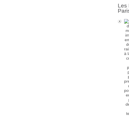
Les 
Pari