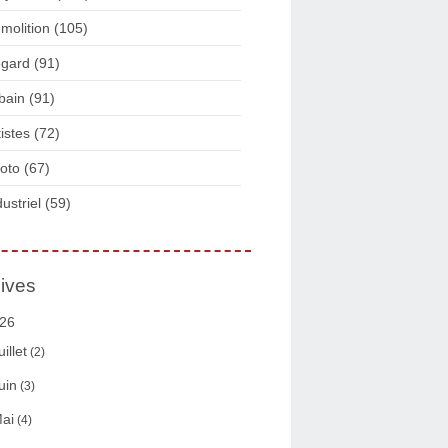
molition
(105)
gard
(91)
bain
(91)
tistes
(72)
oto
(67)
dustriel
(59)
ives
26
uillet
(2)
uin
(3)
ai
(4)