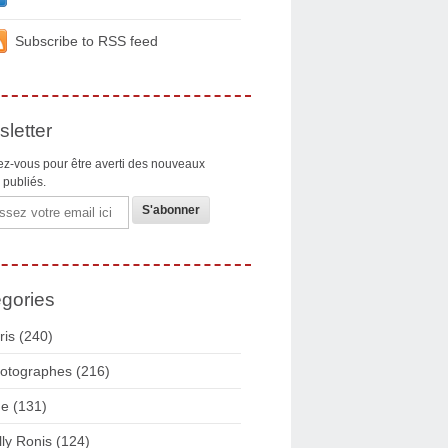
Subscribe to RSS feed
letter
z-vous pour être averti des nouveaux
s publiés.
gories
ris
(240)
otographes
(216)
ue
(131)
lly Ronis
(124)