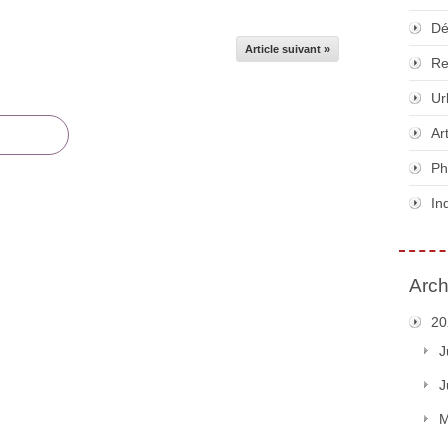
Dé
Article suivant »
Re
Ur
Ar
Ph
In
Arch
20
J
J
M