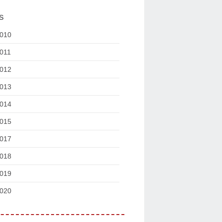
s
010
011
012
013
014
015
017
018
019
020