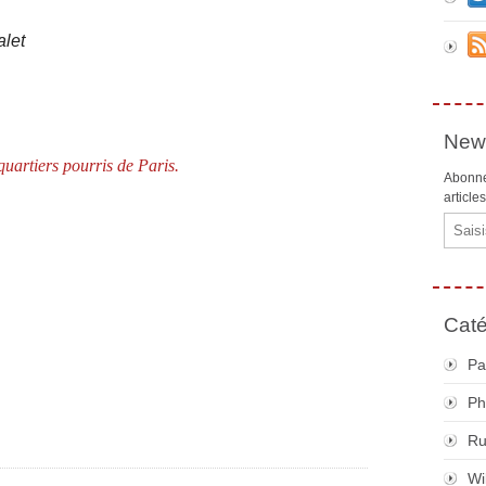
alet
News
uartiers pourris de Paris.
Abonne
article
Email
Caté
Pa
Ph
R
Wi