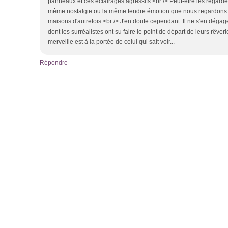
panneaux et ces éclairages agressifs.<br /> Peut-être les regard
même nostalgie ou la même tendre émotion que nous regardons 
maisons d'autrefois.<br /> J'en doute cependant. Il ne s'en dégag
dont les surréalistes ont su faire le point de départ de leurs rêveri
merveille est à la portée de celui qui sait voir...
Répondre