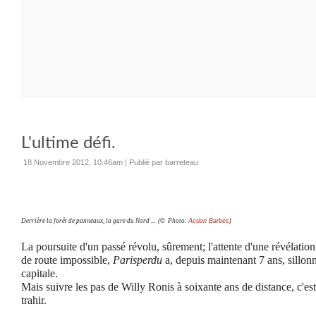
L'ultime défi.
18 Novembre 2012, 10:46am
|
Publié par barreteau
Derrière la forêt de panneaux, la gare du Nord ... (
©
Photo:
Action Barbès
)
La poursuite d'un passé révolu, sûrement; l'attente d'une révélation, 
de route impossible,
Parisperdu
a, depuis maintenant 7 ans, sillonn
capitale.
Mais suivre les pas de Willy Ronis à soixante ans de distance, c'es
trahir.