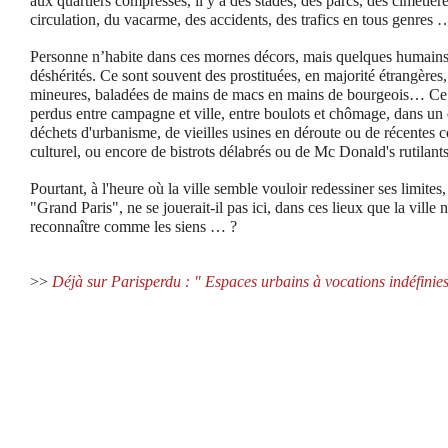
aux quartiers compressés, il y a des stades, des parcs, des cimetiè
circulation, du vacarme, des accidents, des trafics en tous genres 
Personne n’habite dans ces mornes décors, mais quelques humains 
déshérités. Ce sont souvent des prostituées, en majorité étrangères
mineures, baladées de mains de macs en mains de bourgeois… Ce 
perdus entre campagne et ville, entre boulots et chômage, dans un
déchets d'urbanisme, de vieilles usines en déroute ou de récentes c
culturel, ou encore de bistrots délabrés ou de Mc Donald's rutilan
Pourtant, à l'heure où la ville semble vouloir redessiner ses limites,
"Grand Paris", ne se jouerait-il pas ici, dans ces lieux que la ville n
reconnaître comme les siens … ?
>>
Déjà sur Parisperdu : " Espaces urbains à vocations indéfinie