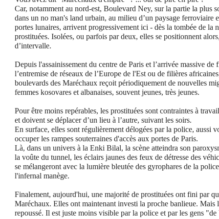
Car, notamment au nord-est, Boulevard Ney, sur la partie la plus
dans un no man's land urbain, au milieu d’un paysage ferroviaire et
portes lunaires, arrivent progressivement ici - dès la tombée de la 
prostituées. Isolées, ou parfois par deux, elles se positionnent alor
d’intervalle.
Depuis l'assainissement du centre de Paris et l’arrivée massive de f
l’entremise de réseaux de l’Europe de l'Est ou de filières africaines
boulevards des Maréchaux reçoit périodiquement de nouvelles mig
femmes kosovares et albanaises, souvent jeunes, très jeunes.
Pour être moins repérables, les prostituées sont contraintes à travai
et doivent se déplacer d’un lieu à l’autre, suivant les soirs.
En surface, elles sont régulièrement délogées par la police, aussi v
occuper les rampes souterraines d'accès aux portes de Paris.
Là, dans un univers à la Enki Bilal, la scène atteindra son paroxys
la voûte du tunnel, les éclairs jaunes des feux de détresse des véhi
se mélangeront avec la lumière bleutée des gyrophares de la police
l'infernal manège.
Finalement, aujourd'hui, une majorité de prostituées ont fini par qu
Maréchaux. Elles ont maintenant investi la proche banlieue. Mais 
repoussé. Il est juste moins visible par la police et par les gens "d