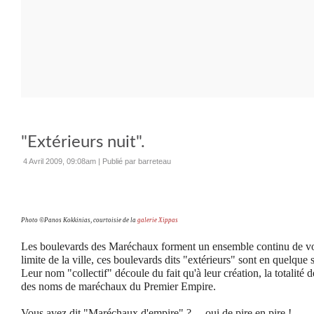
"Extérieurs nuit".
4 Avril 2009, 09:08am
|
Publié par barreteau
Photo ©Panos Kokkinias, courtoisie de la
galerie Xippas
Les boulevards des Maréchaux forment un ensemble continu de voie
limite de la ville, ces boulevards dits "extérieurs" sont en quelque s
Leur nom "collectif" découle du fait qu'à leur création, la totalité 
des noms de maréchaux du Premier Empire.
Vous avez dit "Maréchaux d'empire" ? ... oui de pire en pire !