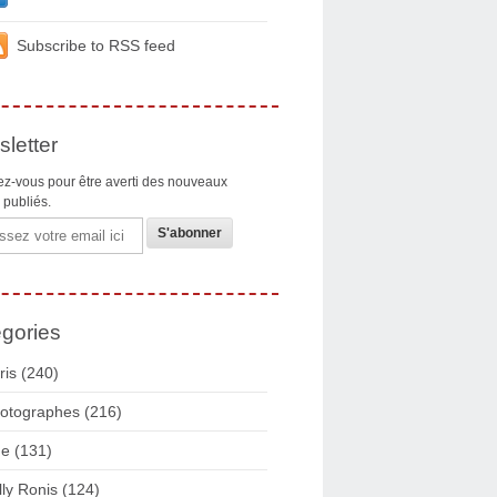
Subscribe to RSS feed
letter
z-vous pour être averti des nouveaux
s publiés.
gories
ris
(240)
otographes
(216)
ue
(131)
lly Ronis
(124)