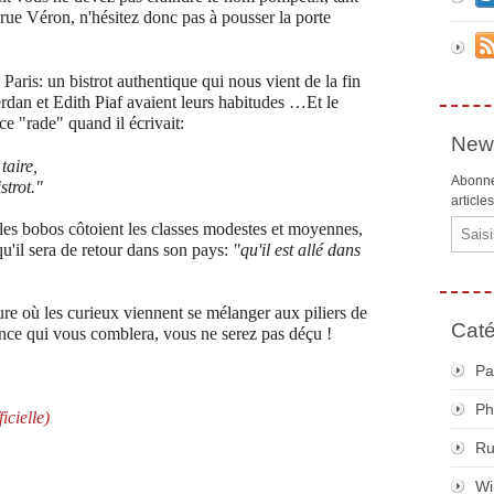
 rue Véron, n'hésitez donc pas à pousser la porte
Paris: un bistrot authentique qui nous vient de la fin
rdan et Edith Piaf avaient leurs habitudes …Et le
e "rade" quand il écrivait:
News
taire,
Abonne
strot."
article
Email
es bobos côtoient les classes modestes et moyennes,
squ'il sera de retour dans son pays:
"qu'il est allé dans
eure où les curieux viennent se mélanger aux piliers de
Caté
nce qui vous comblera, vous ne serez pas déçu !
Pa
Ph
cielle)
R
Wi