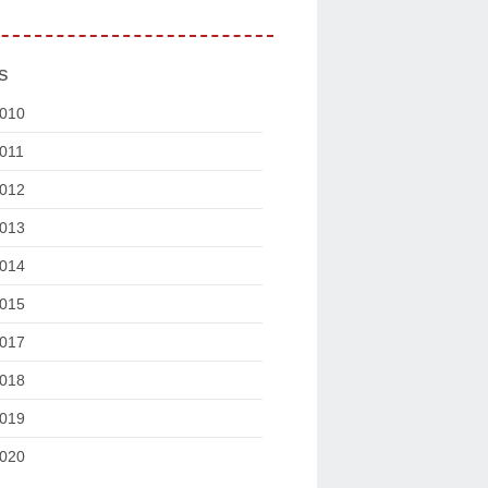
s
010
011
012
013
014
015
017
018
019
020