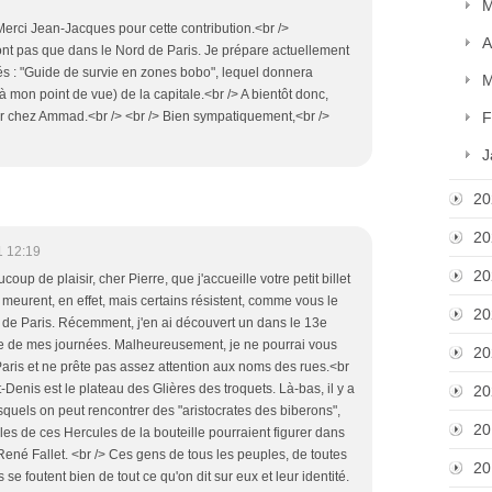
M
.Merci Jean-Jacques pour cette contribution.<br />
A
 sont pas que dans le Nord de Paris. Je prépare actuellement
ulés : "Guide de survie en zones bobo", lequel donnera
M
à mon point de vue) de la capitale.<br /> A bientôt donc,
ur chez Ammad.<br /> <br /> Bien sympatiquement,<br />
F
J
20
20
1 12:19
20
ucoup de plaisir, cher Pierre, que j'accueille votre petit billet
se meurent, en effet, mais certains résistent, comme vous le
20
d de Paris. Récemment, j'en ai découvert un dans le 13e
ne de mes journées. Malheureusement, je ne pourrai vous
20
Paris et ne prête pas assez attention aux noms des rues.<br
-Denis est le plateau des Glières des troquets. Là-bas, il y a
20
squels on peut rencontrer des "aristocrates des biberons",
20
es de ces Hercules de la bouteille pourraient figurer dans
ené Fallet. <br /> Ces gens de tous les peuples, de toutes
20
 se foutent bien de tout ce qu'on dit sur eux et leur identité.