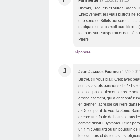
Parisperdu
17/12/2011 19:10
Bistrots, Troquets et autres Rades..
Effectivement, les vrais bistrots ne
une série de Billets qui seront intit
quelques uns des meilleurs bistrots(
toujours sur Parisperdu et bon séjo
Pierre
Répondre
J
Jean-Jacques Fourmon
17/12/201
Bistrot, s'il vous plaît !C'est avec bea
sur les bistrots parisiens.<br /> Ils 
dites, et pas seulement dans le nor
arrondissement, qui a enchanté l'u
en donner l'adresse car j'erre dans 
/> De ce point de vue, la Seine-Saint
encore une foule de bistrots dans le
comme disait Huysmans. Et les parol
un film d'Audiard ou un bouquin de R
les couleurs et de toutes les religions