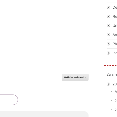
Dé
Re
Ur
Ar
Ph
In
Arch
Article suivant »
20
A
J
J