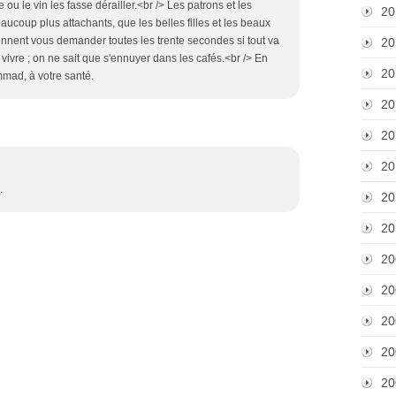
e ou le vin les fasse dérailler.<br /> Les patrons et les
20
aucoup plus attachants, que les belles filles et les beaux
ennent vous demander toutes les trente secondes si tout va
20
t vivre ; on ne sait que s'ennuyer dans les cafés.<br /> En
20
Ammad, à votre santé.
20
20
20
.
20
20
20
20
20
20
20