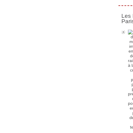
Les 
Pari