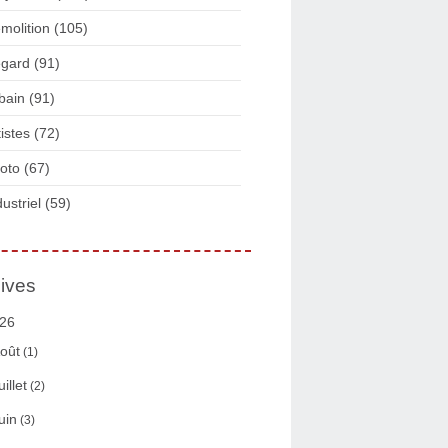
molition
(105)
gard
(91)
bain
(91)
tistes
(72)
oto
(67)
dustriel
(59)
ives
26
oût
(1)
uillet
(2)
uin
(3)