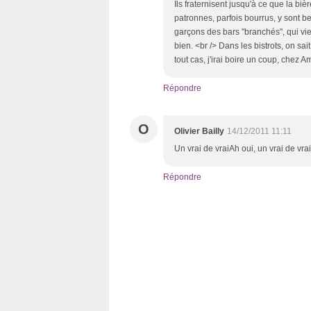
Ils fraternisent jusqu'à ce que la bièr
patronnes, parfois bourrus, y sont be
garçons des bars "branchés", qui vi
bien. <br /> Dans les bistrots, on sai
tout cas, j'irai boire un coup, chez 
Répondre
O
Olivier Bailly
14/12/2011 11:11
Un vrai de vraiAh oui, un vrai de vrai
Répondre