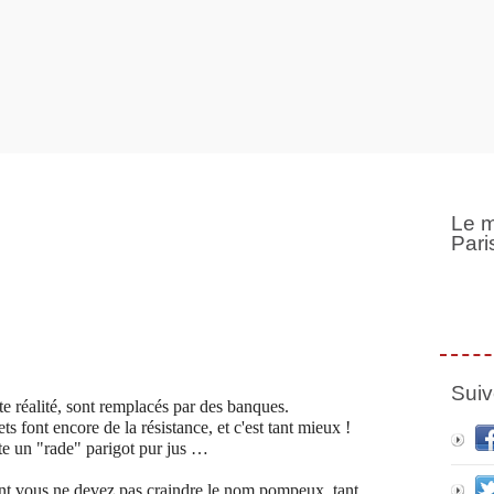
Le m
Pari
Suiv
ste réalité, sont remplacés par des banques.
ts font encore de la résistance, et c'est tant mieux !
te un "rade" parigot pur jus …
t vous ne devez pas craindre le nom pompeux, tant