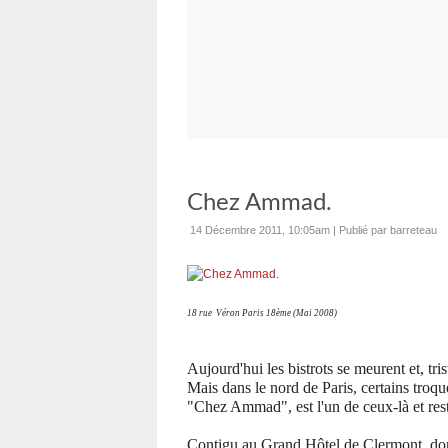
Chez Ammad.
14 Décembre 2011, 10:05am
|
Publié par barreteau
18 rue Véron Paris 18ème (Mai 2008)
Aujourd'hui les bistrots se meurent et, tri
Mais dans le nord de Paris, certains troque
"Chez Ammad", est l'un de ceux-là et res
Contigu au Grand Hôtel de Clermont, don