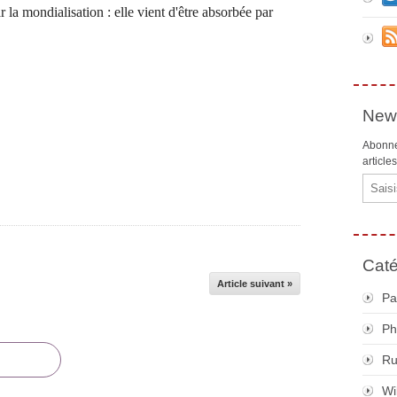
r la mondialisation : elle vient d'être absorbée par
News
Abonne
article
Email
Caté
Article suivant »
Pa
Ph
R
Wi