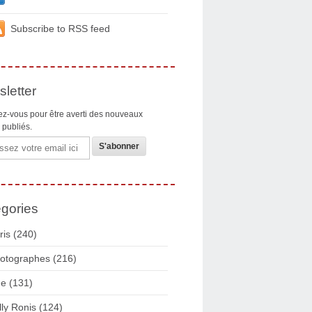
Subscribe to RSS feed
letter
z-vous pour être averti des nouveaux
s publiés.
gories
ris
(240)
otographes
(216)
ue
(131)
lly Ronis
(124)