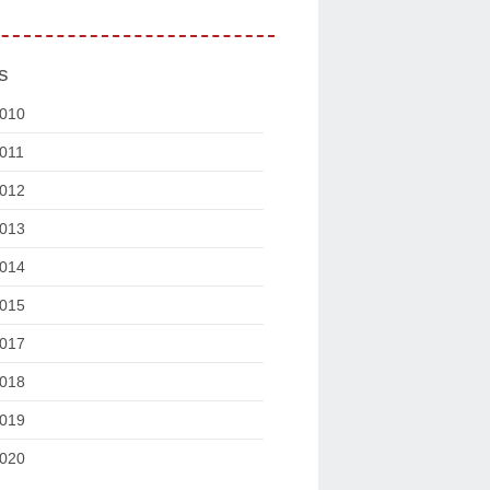
s
010
011
012
013
014
015
017
018
019
020