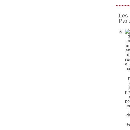
Les 
Pari