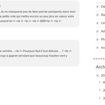
1
Dé
Je ne manquerai pas de faire part de parisperdu dans mon
Re
 petite note qui mettra encore un peu plus en valeur votre
alement<br /> <br /> <br /> <br /> BBR<br /> <br />
Ur
Ar
Ph
In
e verrière ...<br /> Pourquoi faut-il tout détruire ... ? <br />
coup à gagner pendant que beaucoup d'autres vont y
Arch
20
A
J
J