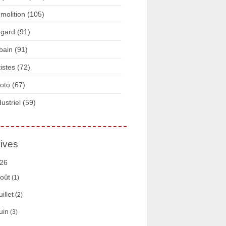
molition
(105)
gard
(91)
bain
(91)
tistes
(72)
oto
(67)
dustriel
(59)
ives
26
oût
(1)
uillet
(2)
uin
(3)