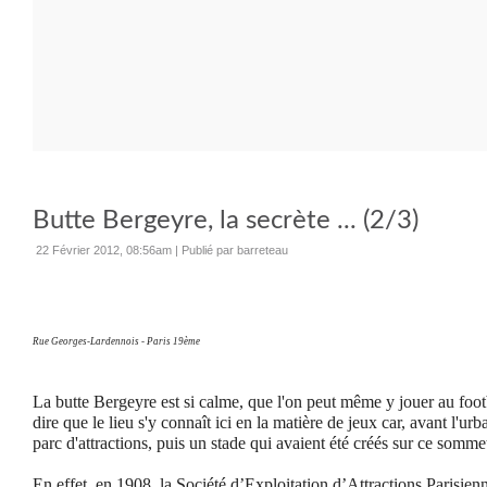
Butte Bergeyre, la secrète ... (2/3)
22 Février 2012, 08:56am
|
Publié par barreteau
Rue Georges-Lardennois - Paris 19ème
La butte Bergeyre est si calme, que l'on peut même y jouer au foot
dire que le lieu s'y connaît ici en la matière de jeux car, avant l'urb
parc d'attractions, puis un stade qui avaient été créés sur ce somme
En effet, en 1908, la Société d’Exploitation d’Attractions Parisien