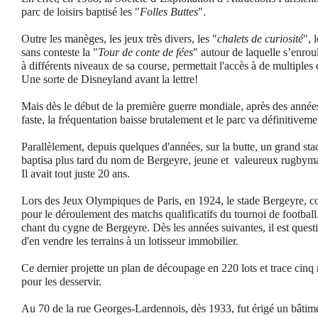
parc de loisirs baptisé les "
Folles Buttes
".
Outre les manèges, les jeux très divers, les "
chalets de curiosité
", 
sans conteste la "
Tour de conte de fées
" autour de laquelle s’enrou
à différents niveaux de sa course, permettait l'accès à de multiples
Une sorte de Disneyland avant la lettre!
Mais dès le début de la première guerre mondiale, après des années
faste, la fréquentation baisse brutalement et le parc va définitivem
Parallèlement, depuis quelques d'années, sur la butte, un grand stad
baptisa plus tard du nom de Bergeyre, jeune et valeureux rugbyma
Il avait tout juste 20 ans.
Lors des Jeux Olympiques de Paris, en 1924, le stade Bergeyre, co
pour le déroulement des matchs qualificatifs du tournoi de football
chant du cygne de Bergeyre. Dès les années suivantes, il est questio
d'en vendre les terrains à un lotisseur immobilier.
Ce dernier projette un plan de découpage en 220 lots et trace cinq r
pour les desservir.
Au 70 de la rue Georges-Lardennois, dès 1933, fut érigé un bâtimen