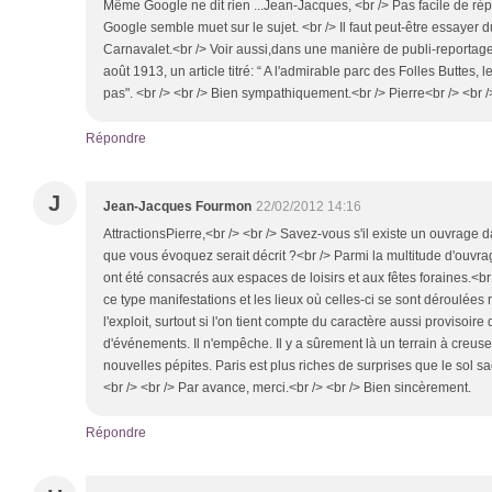
Même Google ne dit rien ...Jean-Jacques, <br /> Pas facile de r
Google semble muet sur le sujet. <br /> Il faut peut-être essayer
Carnavalet.<br /> Voir aussi,dans une manière de publi-reportage,
août 1913, un article titré: “ A l'admirable parc des Folles Buttes,
pas". <br /> <br /> Bien sympathiquement.<br /> Pierre<br /> <br /
Répondre
J
Jean-Jacques Fourmon
22/02/2012 14:16
AttractionsPierre,<br /> <br /> Savez-vous s'il existe un ouvrage d
que vous évoquez serait décrit ?<br /> Parmi la multitude d'ouvra
ont été consacrés aux espaces de loisirs et aux fêtes foraines.<b
ce type manifestations et les lieux où celles-ci se sont déroulées
l'exploit, surtout si l'on tient compte du caractère aussi provisoi
d'événements. Il n'empêche. Il y a sûrement là un terrain à creuser.
nouvelles pépites. Paris est plus riches de surprises que le sol sa
<br /> <br /> Par avance, merci.<br /> <br /> Bien sincèrement.
Répondre