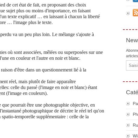
ied de cet état de fait, en proposant des choix
e sujet plus ou moins d'importance, en faisant
un texte explicatif … en laissant à chacun la liberté
core … l'image plus le texte.
sperdu va un peu plus loin. Le mélange s'ajoute à
News
Abonne
ies où sont associées, mêlées ou superposées sur une
article
ne en couleur et l'autre en noir et blanc.
Email
raison d'être dans un questionnement lié à la
ment réel, mais plutôt de faire apparaître
es: celle du passé (l'image en noir et blanc) étant
Caté
ent (l'image en couleurs).
Pa
ce que pourrait être une photographie objective, en
 l'instantané photographique de décrire le réel tel qu'on
Ph
n spatio-temporelle supplémentaire : celle de la
R
Wi