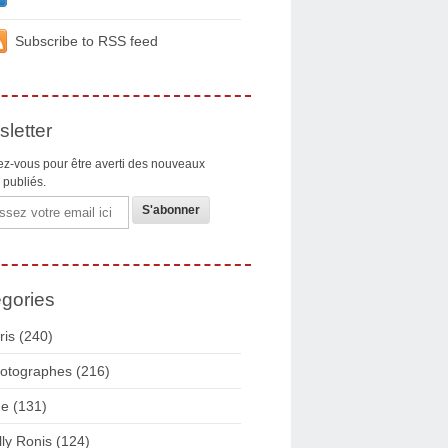
Subscribe to RSS feed
letter
z-vous pour être averti des nouveaux
s publiés.
gories
ris
(240)
otographes
(216)
ue
(131)
lly Ronis
(124)