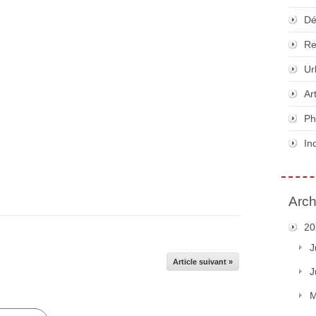
Dé
Re
Ur
Ar
Ph
In
Arch
20
J
Article suivant »
J
M