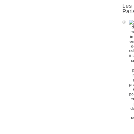
Les 
Pari