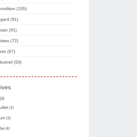
molition
(105)
gard
(91)
bain
(91)
tistes
(72)
oto
(67)
dustriel
(59)
ives
26
uillet
(2)
uin
(3)
ai
(4)