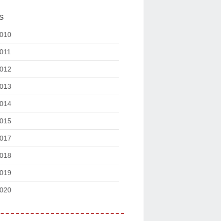
s
010
011
012
013
014
015
017
018
019
020