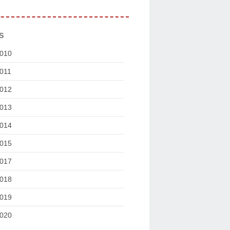
s
010
011
012
013
014
015
017
018
019
020