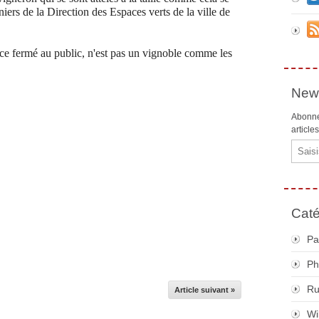
iniers de la Direction des Espaces verts de la ville de
e fermé au public, n'est pas un vignoble comme les
News
Abonne
article
Email
Caté
Pa
Ph
R
Article suivant »
Wi