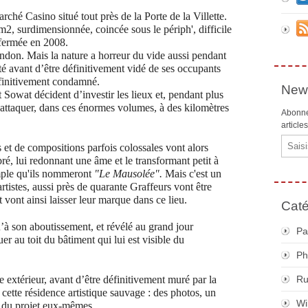
arché Casino situé tout près de la Porte de la Villette.
, surdimensionnée, coincée sous le périph', difficile
 fermée en 2008.
andon. Mais la nature a horreur du vide aussi pendant
té avant d’être définitivement vidé de ses occupants
définitivement condamné.
News
 Sowat décident d’investir les lieux et, pendant plus
s’attaquer, dans ces énormes volumes, à des kilomètres
Abonne
article
Email
et de compositions parfois colossales vont alors
é, lui redonnant une âme et le transformant petit à
emple qu'ils nommeront
"Le Mausolée".
Mais c'est un
tistes, aussi près de quarante Graffeurs vont être
et vont ainsi laisser leur marque dans ce lieu.
Caté
u’à son aboutissement, et révélé au grand jour
Pa
uer au toit du bâtiment qui lui est visible du
Ph
extérieur, avant d’être définitivement muré par la
R
e cette résidence artistique sauvage : des photos, un
Wi
rs du projet eux-mêmes.