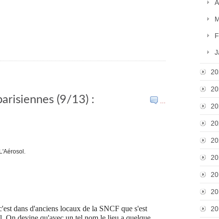
A
M
F
J
20
20
parisiennes (9/13) :
…
20
20
20
20
20
20
c'est dans d'anciens locaux de la SNCF que s'est
20
l. On devine qu'avec un tel nom le lieu a quelque