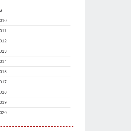
s
010
011
012
013
014
015
017
018
019
020