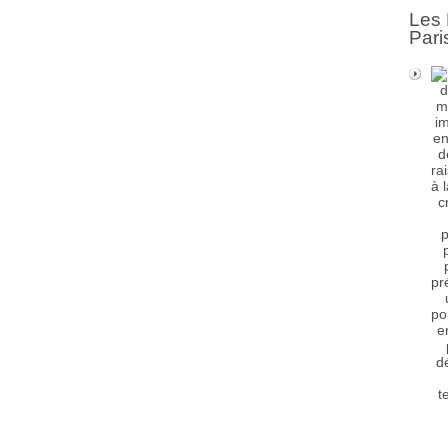
Les 
Pari