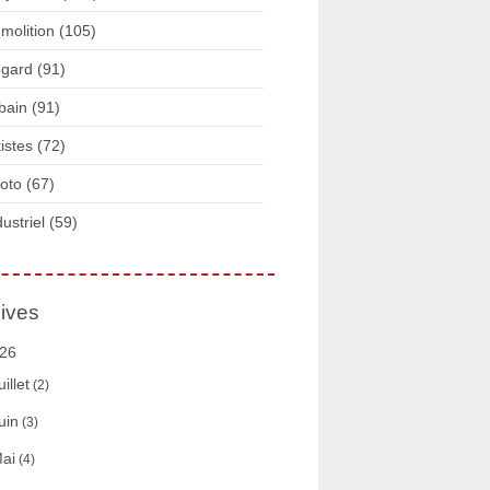
molition
(105)
gard
(91)
bain
(91)
tistes
(72)
oto
(67)
dustriel
(59)
ives
26
uillet
(2)
uin
(3)
ai
(4)