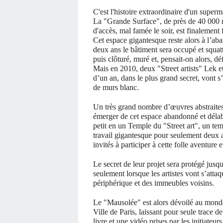
C'est l'histoire extraordinaire d'un superm
La "Grande Surface", de près de 40 000 m2
d'accès, mal famée le soir, est finalement
Cet espace gigantesque reste alors à l’ab
deux ans le bâtiment sera occupé et squat
puis clôturé, muré et, pensait-on alors, 
Mais en 2010, deux "Street artists" Lek et
d’un an, dans le plus grand secret, vont 
de murs blanc.
Un très grand nombre d’œuvres abstraites 
émerger de cet espace abandonné et délabr
petit en un Temple du "Street art", un t
travail gigantesque pour seulement deux ar
invités à participer à cette folle aventure 
Le secret de leur projet sera protégé jusq
seulement lorsque les artistes vont s’attaq
périphérique et des immeubles voisins.
Le "Mausolée" est alors dévoilé au monde 
Ville de Paris, laissant pour seule trace d
livre et une vidéo prises par les initiateu