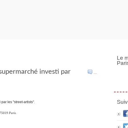
Le m
Pari
supermarché investi par
…
Suiv
75019 Paris.