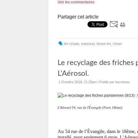
Voir les commentaires
Partager cet article
Art-Urbain
,
Industriel
,
Street-Art
,
Urban
Le recyclage des friches 
L'Aérosol.
1 Octobre 2018, 21:25pm
|
Publié par barreteau
L'Aérosol 54, rue de l'Évangile (Paris 18ème).
Au 54 rue de l’Évangile, dans le 18ème, 
installé, pour seulement 6 mois, L'Aéroso