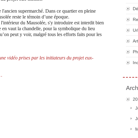
Dé
e l'ancien supermarché. Dans ce quartier en pleine
usolée reste le témoin d’une époque.
Re
'intérieur du Mausolée, s'y introduire est interdit bien
 en vaut la chandelle, pour la symbolique du lieu
Ur
on peut y voir, malgré tous les efforts faits pour les
Ar
Ph
ne vidéo prises par les initiateurs du projet eux-
In
 …
Arch
20
J
J
M