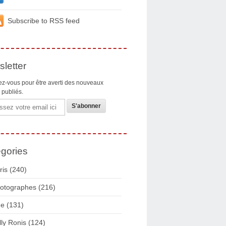
Subscribe to RSS feed
letter
z-vous pour être averti des nouveaux
s publiés.
gories
ris
(240)
otographes
(216)
ue
(131)
lly Ronis
(124)