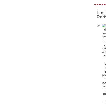
Les 
Pari