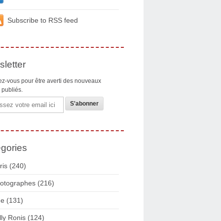
Subscribe to RSS feed
letter
z-vous pour être averti des nouveaux
s publiés.
gories
ris
(240)
otographes
(216)
ue
(131)
lly Ronis
(124)