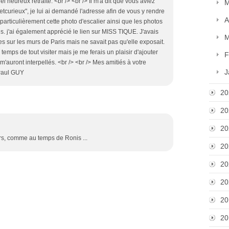
l heureux retraité. <br /> <br /> Il m'a dit que vous aviez
M
etcurieux", je lui ai demandé l'adresse afin de vous y rendre
A
e particulièrement cette photo d'escalier ainsi que les photos
s. j'ai également apprécié le lien sur MISS TIQUE. J'avais
M
es sur les murs de Paris mais ne savait pas qu'elle exposait.
 temps de tout visiter mais je me ferais un plaisir d'ajouter
F
'auront interpellés. <br /> <br /> Mes amitiés à votre
J
> Paul GUY
20
20
20
iers, comme au temps de Ronis ...
20
20
20
20
20