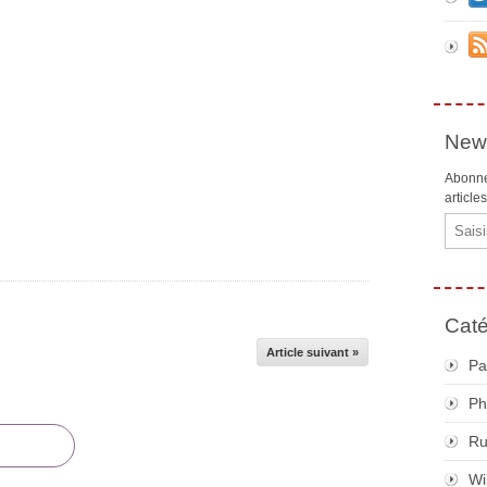
News
Abonne
article
Email
Caté
Article suivant »
Pa
Ph
R
Wi