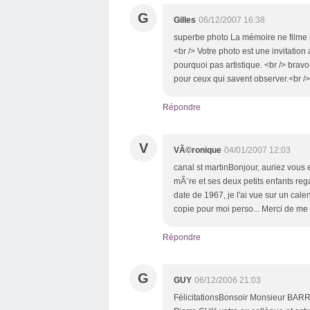
G
Gilles
06/12/2007 16:38
superbe photo La mémoire ne filme 
<br /> Votre photo est une invitation
pourquoi pas artistique. <br /> brav
pour ceux qui savent observer.<br />
Répondre
V
VÃ©ronique
04/01/2007 12:03
canal st martinBonjour, auriez vous
mÃ¨re et ses deux petits enfants rega
date de 1967, je l'ai vue sur un calen
copie pour moi perso... Merci de me 
Répondre
G
GUY
06/12/2006 21:03
FélicitationsBonsoir Monsieur BARRET