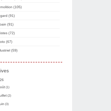
molition
(105)
gard
(91)
bain
(91)
tistes
(72)
oto
(67)
dustriel
(59)
ives
26
oût
(1)
uillet
(2)
uin
(3)