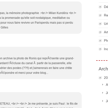
Dé
pas, la mémoire photographie .<br /> Milan Kundéra <br />
Re
 a la promenade qu'elle soit nostalgique, meditative ou
o pour nous faire revivre un Parisperdu mais pas si perdu
Ur
 Gilles
Ar
Ph
In
 en archive la photo de Ronis qui reprÃ©sente une grand-
rdant l'Ã©cluse du canal Ã partir de la passerelle, elle
drier des postes (??!!) et j'aimererais en faire une chtite
Arch
rÃ©pondre et merci pour votre blog...
20
A
J
J
EAU, <br /> <br /> Je me présente, je suis Paul : le fils de