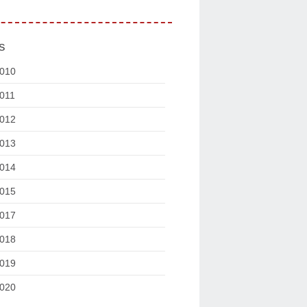
s
010
011
012
013
014
015
017
018
019
020