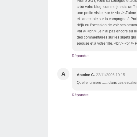
Pierre GUY, votre ex collègue et actue
créé votre blog, comme je suis un "n
une petite visite. <br /> <br /> J'aim
et l'anecdote sur la campagne à Pari
déjà eu l'occasion de voir ses oeuvr
<br /> <br /> Je n'ai pas encore eu le
des commentaires sur les sujets qui m
épouse et à votre fille. <br /> <br /
Répondre
A
Antoine C.
22/11/2006 19:15
Quelle lumière ...... dans ces escal
Répondre