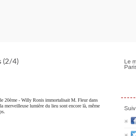
s (2/4)
Le m
Pari
s le 20ème - Willy Ronis immortalisait M. Fleur dans
et la merveilleuse lumière du lieu sont encore là, même
Suiv
ps.