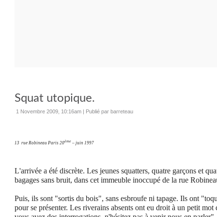
Squat utopique.
1 Novembre 2009, 10:16am
|
Publié par barreteau
ème
13
rue Robineau Paris 20
– juin 1997
L'arrivée a été discrète. Les jeunes squatters, quatre garçons et quat
bagages sans bruit, dans cet immeuble inoccupé de la rue Robinea
Puis, ils sont "sortis du bois", sans esbroufe ni tapage. Ils ont "to
pour se présenter. Les riverains absents ont eu droit à un petit mot d
vous avez des interrogations, n'hésitez pas à venir nous en parler", 