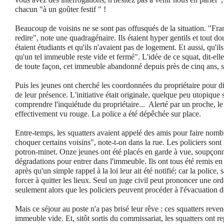
chacun "à un goûter festif " !
Beaucoup de voisins ne se sont pas offusqués de la situation. "Fran
redire", note une quadragénaire. Ils étaient hyper gentils et tout dou
étaient étudiants et qu'ils n'avaient pas de logement. Et aussi, qu'i
qu'un tel immeuble reste vide et fermé". L'idée de ce squat, dit-ell
de toute façon, cet immeuble abandonné depuis près de cinq ans, s
Puis les jeunes ont cherché les coordonnées du propriétaire pour dis
de leur présence. L'initiative était originale, quelque peu utopique
comprendre l'inquiétude du propriétaire...
Alerté par un proche, le
effectivement vu rouge. La police a été dépêchée sur place.
Entre-temps, les squatters avaient appelé des amis pour faire nom
choquer certains voisins", note-t-on dans la rue. Les policiers sont 
potron-minet. Onze jeunes ont été placés en garde à vue, soupçonn
dégradations pour entrer dans l'immeuble. Ils ont tous été remis en 
après qu'un simple rappel à la loi leur ait été notifié; car la police,
forcer à quitter les lieux. Seul un juge civil peut prononcer une or
seulement alors que les policiers peuvent procéder à l'évacuation 
Mais ce séjour au poste n'a pas brisé leur rêve : ces squatters reve
immeuble vide. Et, sitôt sortis du commissariat, les squatters ont re