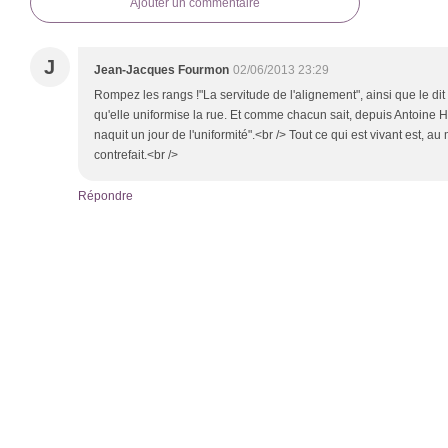
Ajouter un commentaire
J
Jean-Jacques Fourmon
02/06/2013 23:29
Rompez les rangs !"La servitude de l'alignement", ainsi que le dit 
qu'elle uniformise la rue. Et comme chacun sait, depuis Antoine H
naquit un jour de l'uniformité".<br /> Tout ce qui est vivant est, a
contrefait.<br />
Répondre