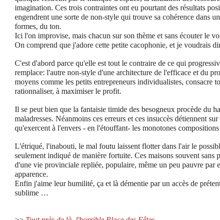
imagination. Ces trois contraintes ont eu pourtant des résultats posi
engendrent une sorte de non-style qui trouve sa cohérence dans un
formes, du ton.
Ici l'on improvise, mais chacun sur son thème et sans écouter le vo
On comprend que j'adore cette petite cacophonie, et je voudrais di
C'est d'abord parce qu'elle est tout le contraire de ce qui progressiv
remplace: l'autre non-style d'une architecture de l'efficace et du pr
moyens comme les petits entrepreneurs individualistes, consacre to
rationnaliser, à maximiser le profit.
Il se peut bien que la fantaisie timide des besogneux procède du h
maladresses. Néanmoins ces erreurs et ces insuccès détiennent sur
qu'exercent à l'envers - en l'étouffant- les monotones compositions 
L'étriqué, l'inabouti, le mal foutu laissent flotter dans l'air le possi
seulement indiqué de manière fortuite. Ces maisons souvent sans pr
d'une vie provinciale repliée, populaire, même un peu pauvre par 
apparence.
Enfin j'aime leur humilité, ça et là démentie par un accès de préten
sublime …
>>
Tout près de là, l'horrible Place des Fêtes.