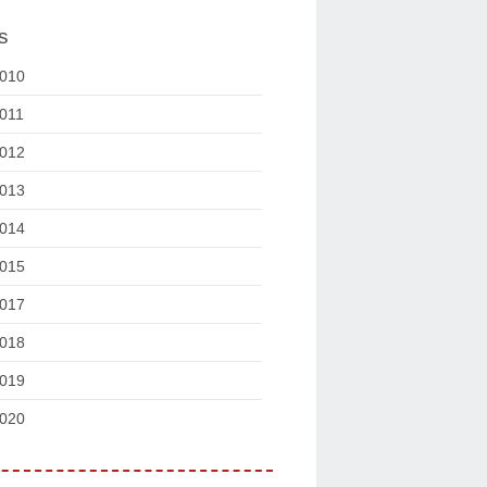
s
010
011
012
013
014
015
017
018
019
020