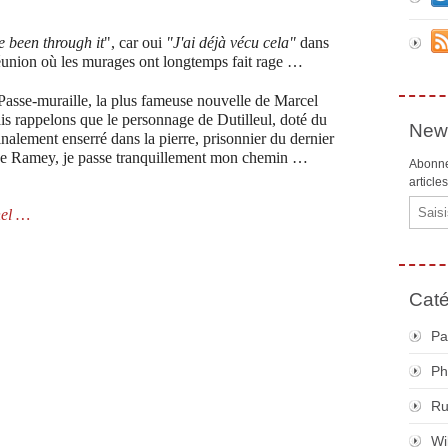
ve been through it
", car oui
"J'ai déjà vécu cela"
dans
éunion où les murages ont longtemps fait rage …
sse-muraille, la plus fameuse nouvelle de Marcel
ais rappelons que le personnage de Dutilleul, doté du
News
inalement enserré dans la pierre, prisonnier du dernier
sage Ramey, je passe tranquillement mon chemin …
Abonne
article
Email
nel …
Caté
Pa
Ph
R
Wi