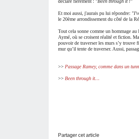
déclare fièrement :
"Been through it !"
Et moi aussi, j'aurais pu lui répondre:
"I'
le 20ème arrondissement du côté de la R
Tout cela sonne comme un hommage au Pa
Aymé, où se croisent réalité et fiction. M
pouvoir de traverser les murs s’y trouve f
mur qu’il tente de traverser. Aussi, pas
>>
Passage Ramey, comme dans un tun
>>
Been through it…
Partager cet article