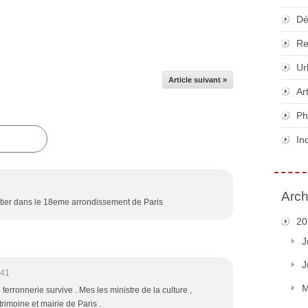
Dé
Re
Ur
Article suivant »
Ar
Ph
In
Arch
rtier dans le 18eme arrondissement de Paris
20
J
J
:41
M
e ferronnerie survive . Mes les ministre de la culture ,
atrimoine et mairie de Paris .