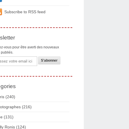
Subscribe to RSS feed
letter
z-vous pour être averti des nouveaux
s publiés.
gories
ris
(240)
otographes
(216)
ue
(131)
lly Ronis
(124)