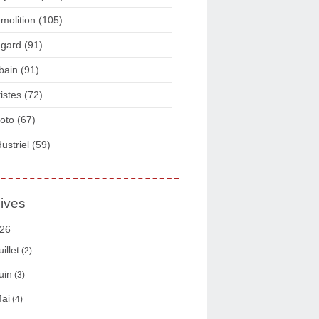
molition
(105)
gard
(91)
bain
(91)
tistes
(72)
oto
(67)
dustriel
(59)
ives
26
uillet
(2)
uin
(3)
ai
(4)