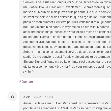
Souvenirs de la rue PiatBonjour,<br /> <br /> Je viens de voir votre 
rue Piat de 1945 a 1962, au 21 exactement. Je crois meme qu'on
maison du Meunier" mais je n'en suis pas sure. Ce que je sais c'e
souvent ete peinte par des artistes tel que Serge Belloni. Malhe
photo de mon quartier. Peut etre pourriez vous me dire ou je pour
rue Piat. J'ai tres bien connu la voyante du 47 rue vilin, Madame 
ainsi dire passe ma jeunesse chez eux et suis restee en contact a
de Madame Rayda et encore quelque temps apres jusqu'au dece
Steinhuber. J'ai quelques photos de ces chers amis si cela peut v
de souvenirs: je me souviens du tournage du ballon rouge, de l'
Seberg - ma maison a justement servi de decors pour l'exterieur, l
studio. Je me souviens aussi (j'etais vraiment petite) du tournage
Simone Signoret (toute ma petite enfante s'est passee dans le sq
ete faites a ce moment).<br /> <br /> Je vous remercie d'avoir rev
/> <br />
Répondre
A
Alex
06/07/2007 17:33
Aimer ... et faire aimer ...Avec Paris perdu,vous présentez un Pari
populaire des quartiers Est. C’est un Paris souvent nostalgique, e