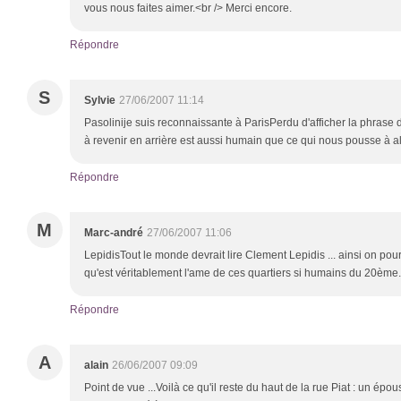
vous nous faites aimer.<br /> Merci encore.
Répondre
S
Sylvie
27/06/2007 11:14
Pasolinije suis reconnaissante à ParisPerdu d'afficher la phrase 
à revenir en arrière est aussi humain que ce qui nous pousse à all
Répondre
M
Marc-andré
27/06/2007 11:06
LepidisTout le monde devrait lire Clement Lepidis ... ainsi on po
qu'est véritablement l'ame de ces quartiers si humains du 20ème.
Répondre
A
alain
26/06/2007 09:09
Point de vue ...Voilà ce qu'il reste du haut de la rue Piat : un épou