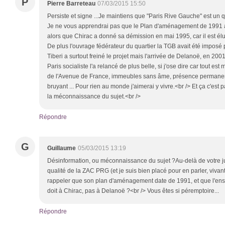
P
Pierre Barreteau
07/03/2015 15:50
Persiste et signe ...Je maintiens que "Paris Rive Gauche" est un q
Je ne vous apprendrai pas que le Plan d'aménagement de 1991 a
alors que Chirac a donné sa démission en mai 1995, car il est él
De plus l'ouvrage fédérateur du quartier la TGB avait été imposé p
Tiberi a surtout freiné le projet mais l'arrivée de Delanoë, en 2
Paris socialiste l'a relancé de plus belle, si j'ose dire car tout e
de l'Avenue de France, immeubles sans âme, présence permanente
bruyant ... Pour rien au monde j'aimerai y vivre.<br /> Et ça c'est 
la méconnaissance du sujet.<br />
Répondre
G
Guillaume
05/03/2015 13:19
Désinformation, ou méconnaissance du sujet ?Au-delà de votre ju
qualité de la ZAC PRG (et je suis bien placé pour en parler, vivant 
rappeler que son plan d'aménagement date de 1991, et que l'ense
doit à Chirac, pas à Delanoë ?<br /> Vous êtes si péremptoire...
Répondre