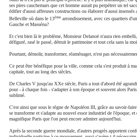
ses pires cauchemars que cet homme aurait pu perpétrer un tel sacc
édifier d'aussi affreuses constructions ou élaborer d'aussi insen
ème
Belleville où dans le 13
arrondissement, avec ces quartiers d'u
Gauche et Masséna?
Et c'est bien là le problème, Monsieur Delanoë n'aura rien embelli
défiguré, rasé le passé, détruit le patrimoine et tout cela sans la moi
Pourtant, démolir, transformer, réaménager, n'est pas nécessairemen
Ce peut être bénéfique pour la ville, comme cela s'est produit à mai
capitale, tout au long des siècles.
De Charles V jusqu'au XXe siècle, Paris a tout d'abord été agrandi
pour - à chaque fois - s'adapter à son époque et souvent alors Paris
sublimé.
C'est ainsi que sous le règne de Napoléon III, grâce au savoir-fai
se transforme et s'adapte au nouvel essor industriel de l'époque, e
magnifique Paris que l'on peut encore admirer aujourd'hui.
Après la seconde guerre mondiale, d'autres progrès apportent confor
individuelle participe à ce mouvement, aussi s'avère-t-il nécessaire 