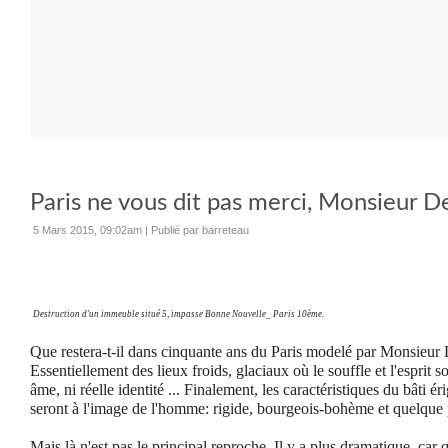
Paris ne vous dit pas merci, Monsieur D
5 Mars 2015, 09:02am
|
Publié par barreteau
Destruction d'un immeuble situé 5, impasse Bonne Nouvelle_ Paris 10ème.
Que restera-t-il dans cinquante ans du Paris modelé par Monsieur
Essentiellement des lieux froids, glaciaux où le souffle et l'esprit s
âme, ni réelle identité ... Finalement, les caractéristiques du bâti é
seront à l'image de l'homme: rigide, bourgeois-bohème et quelque 
Mais là n'est pas le principal reproche. Il y a plus dramatique, car