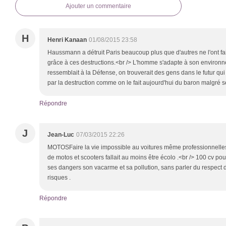
Ajouter un commentaire
H
Henri Kanaan
01/08/2015 23:58
Haussmann a détruit Paris beaucoup plus que d'autres ne l'ont fait a
grâce à ces destructions.<br /> L'homme s'adapte à son environn
ressemblait à la Défense, on trouverait des gens dans le futur qui
par la destruction comme on le fait aujourd'hui du baron malgré 
Répondre
J
Jean-Luc
07/03/2015 22:26
MOTOSFaire la vie impossible au voitures même professionnelles,
de motos et scooters fallait au moins être écolo .<br /> 100 cv pou
ses dangers son vacarme et sa pollution, sans parler du respect d
risques .
Répondre