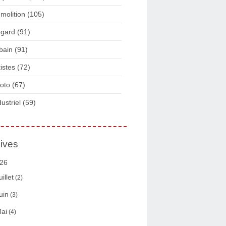
molition
(105)
gard
(91)
bain
(91)
tistes
(72)
oto
(67)
dustriel
(59)
ives
26
uillet
(2)
uin
(3)
ai
(4)