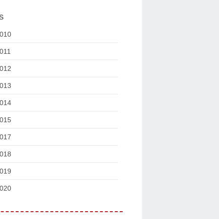
s
010
011
012
013
014
015
017
018
019
020