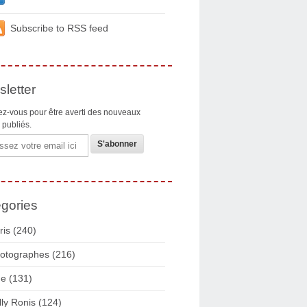
Subscribe to RSS feed
letter
z-vous pour être averti des nouveaux
s publiés.
gories
ris
(240)
otographes
(216)
ue
(131)
lly Ronis
(124)