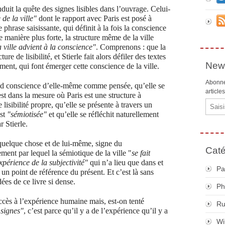
uit la quête des signes lisibles dans l’ouvrage. Celui-
de la ville"
dont le rapport avec Paris est posé à
phrase saisissante, qui définit à la fois la conscience
 de manière plus forte, la structure même de la ville
 ville advient à la conscience
"
. Comprenons : que la
e de lisibilité, et Stierle fait alors défiler des textes
News
ment, qui font émerger cette conscience de la ville.
Abonne
end conscience d’elle-même comme pensée, qu’elle se
article
est dans la mesure où Paris est une structure à
Email
 lisibilité propre, qu’elle se présente à travers un
st
"sémiotisée"
et qu’elle se réfléchit naturellement
r Stierle.
e quelque chose et de lui-même, signe du
Caté
nt par lequel la sémiotique de la ville "
se fait
xpérience de la subjectivité"
qui n’a lieu que dans et
Pa
er un point de référence du présent. Et c’est là sans
dées de ce livre si dense.
Ph
accès à l’expérience humaine mais, est-on tenté
R
 signes"
, c’est parce qu’il y a de l’expérience qu’il y a
Wi