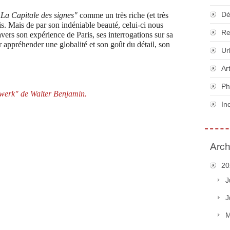
Dé
"
La Capitale des signes"
comme un très riche (et très
is. Mais de par son indéniable beauté, celui-ci nous
Re
avers son expérience de Paris, ses interrogations sur sa
appréhender une globalité et son goût du détail, son
Ur
Ar
Ph
werk" de Walter Benjamin.
In
Arch
20
J
J
M