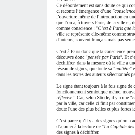
Ce débordement est sans doute ce qui cond
ci raconte l’émergence d’une
"conscience 
l’ouverture même de l’introduction en une 
que l’on a, à travers Paris, de la ville et,
comme conscience : "
C’est à Paris que la
ville se représente elle-même comme structur
d'auteurs, souvent français mais pas seule
C’est à Paris donc que la conscience pr
découvre donc "
pensée par Paris
"
. Et c’
déchiffrer, dans la mesure où la ville a une
réseau de signes, que toute sa "
matière
"
e
dans les textes des auteurs sélectionnés pa
Le signe étant toujours à la fois signe d
fonctionnement sémiotique même, mouveme
réflexive"
. Car, selon Stierle, il y a une "
e
par la ville, car celle-ci finit par constitu
doute l'une des plus belles et plus fortes i
C’est parce qu’il y a des signes qu’on a 
d’ajouter à la lecture de "
La Capitale des
des signes à déchiffrer.