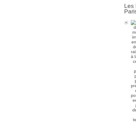
Les 
Pari