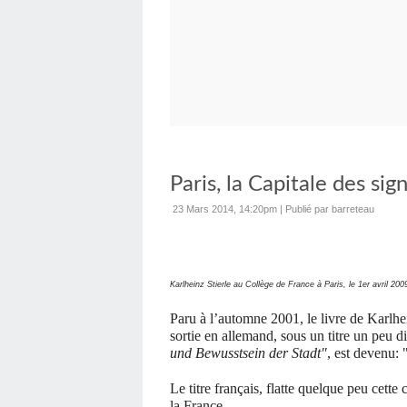
Paris, la Capitale des sig
23 Mars 2014, 14:20pm
|
Publié par barreteau
Karlheinz Stierle au Collège de France à Paris, le 1er avril 200
Paru à l’automne 2001, le livre de Karlhein
sortie en allemand, sous un titre un peu di
und Bewusstsein der Stadt"
, est devenu: 
Le titre français, flatte quelque peu cette 
la France.