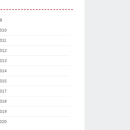
s
010
011
012
013
014
015
017
018
019
020