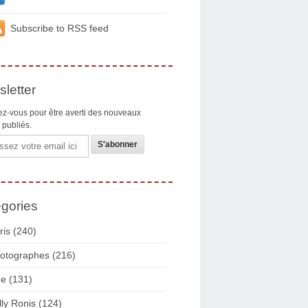
Subscribe to RSS feed
letter
z-vous pour être averti des nouveaux
s publiés.
gories
ris
(240)
otographes
(216)
ue
(131)
lly Ronis
(124)