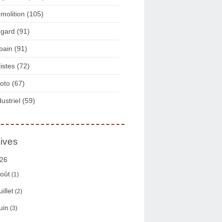
molition
(105)
gard
(91)
bain
(91)
tistes
(72)
oto
(67)
dustriel
(59)
ives
26
oût
(1)
uillet
(2)
uin
(3)