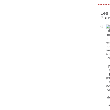
Les 
Pari