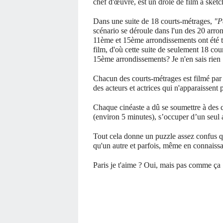
chef d'œuvre, est un drôle de film à sketc
Dans une suite de 18 courts-métrages,
"Pa
scénario se déroule dans l'un des 20 arr
11ème et 15ème arrondissements ont été t
film, d'où cette suite de seulement 18 co
15ème arrondissements? Je n'en sais rie
Chacun des courts-métrages est filmé par u
des acteurs et actrices qui n'apparaissent 
Chaque cinéaste a dû se soumettre à des co
(environ 5 minutes), s’occuper d’un seul 
Tout cela donne un puzzle assez confus q
qu'un autre et parfois, même en connaissa
Paris je t'aime ? Oui, mais pas comme ça