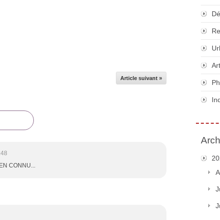
Dé
Re
Ur
Ar
Article suivant »
Ph
In
Arch
:48
20
EN CONNU...
A
J
J