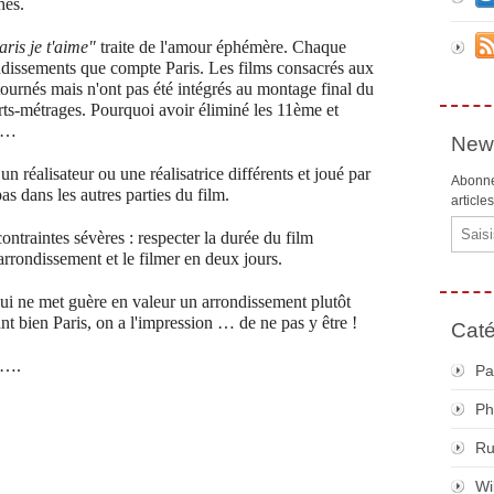
hes.
ris je t'aime"
traite de l'amour éphémère. Chaque
ondissements que compte Paris. Les films consacrés aux
ournés mais n'ont pas été intégrés au montage final du
urts-métrages. Pourquoi avoir éliminé les 11ème et
n …
News
n réalisateur ou une réalisatrice différents et joué par
Abonne
pas dans les autres parties du film.
article
Email
ntraintes sévères : respecter la durée du film
arrondissement et le filmer en deux jours.
ui ne met guère en valeur un arrondissement plutôt
nt bien Paris, on a l'impression … de ne pas y être !
Caté
 ….
Pa
Ph
R
Wi