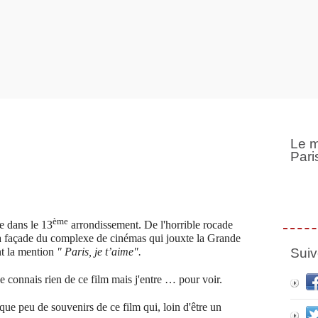
Le m
Pari
ème
e dans le 13
arrondissement. De l'horrible rocade
 la façade du complexe de cinémas qui jouxte la Grande
Suiv
nt la mention
" Paris, je t’aime".
 connais rien de ce film mais j'entre … pour voir.
 que peu de souvenirs de ce film qui, loin d'être un