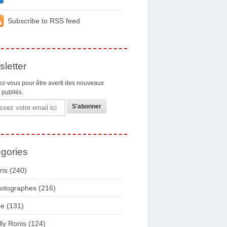
Subscribe to RSS feed
letter
z-vous pour être averti des nouveaux
s publiés.
gories
ris
(240)
otographes
(216)
ue
(131)
lly Ronis
(124)