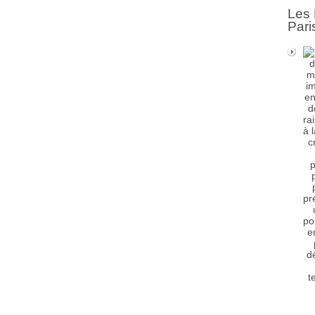
Les 
Pari