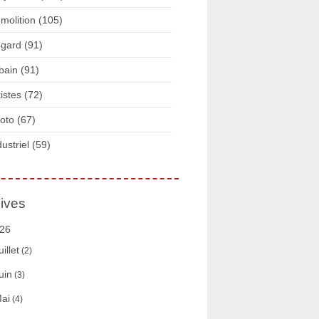
molition
(105)
gard
(91)
bain
(91)
tistes
(72)
oto
(67)
dustriel
(59)
ives
26
uillet
(2)
uin
(3)
ai
(4)