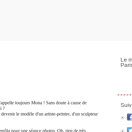
Le m
Pari
 l'appelle toujours Mona !
Sans doute à cause de
Suiv
i ?
devenir le modèle d'un artiste-peintre, d'un sculpteur
enrôla pour une séance photos. Oh, rien de très