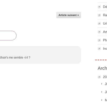
Dé
Re
Article suivant »
Ur
Ar
Ph
In
hair's me semble -t-il ?
Arch
20
J
J
M