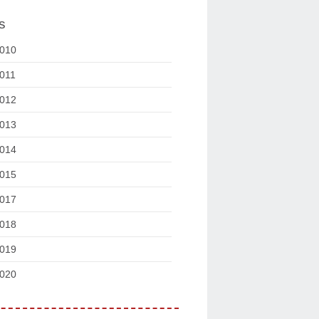
s
010
011
012
013
014
015
017
018
019
020