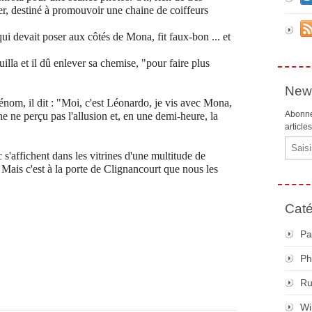
ster, destiné à promouvoir une chaine de coiffeurs
 devait poser aux côtés de Mona, fit faux-bon ... et
lla et il dû enlever sa chemise, "pour faire plus
News
nom, il dit : "Moi, c'est Léonardo, je vis avec Mona,
Abonne
he ne perçu pas l'allusion et, en une demi-heure, la
article
Email
'affichent dans les vitrines d'une multitude de
. Mais c'est à la porte de Clignancourt que nous les
Caté
Pa
Ph
R
Wi