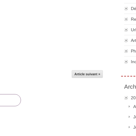
Dé
Re
Ur
Ar
Ph
In
Article suivant »
Arch
20
A
J
J