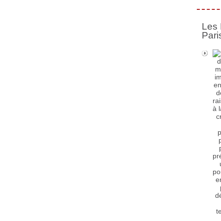
Les 
Pari