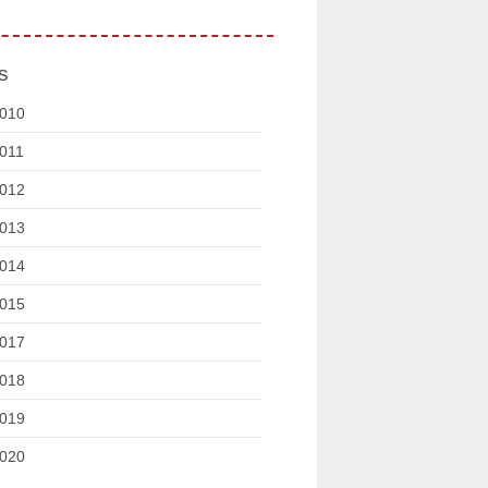
s
010
011
012
013
014
015
017
018
019
020