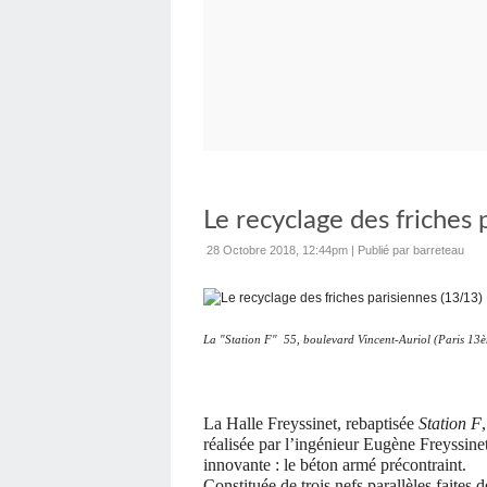
Le recyclage des friches 
28 Octobre 2018, 12:44pm
|
Publié par barreteau
La "Station F" 55, boulevard Vincent-Auriol (Paris 13è
La Halle Freyssinet, rebaptisée
Station F
réalisée par l’ingénieur Eugène Freyssine
innovante : le béton armé précontraint.
Constituée de trois nefs parallèles faites 