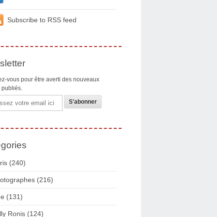
Subscribe to RSS feed
letter
z-vous pour être averti des nouveaux
s publiés.
gories
ris
(240)
otographes
(216)
ue
(131)
lly Ronis
(124)