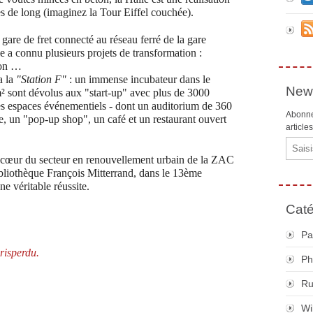
s de long (imaginez la Tour Eiffel couchée).
 gare de fret connecté au réseau ferré de la gare
e a connu plusieurs projets de transformation :
ion …
a la
"Station F"
: un immense incubateur dans le
News
 sont dévolus aux "start-up" avec plus de 3000
 des espaces événementiels - dont un auditorium de 360
Abonne
, un "pop-up shop", un café et un restaurant ouvert
article
Email
le cœur du secteur en renouvellement urbain de la ZAC
bliothèque François Mitterrand, dans le 13ème
ne véritable réussite.
Caté
Pa
risperdu.
Ph
R
Wi