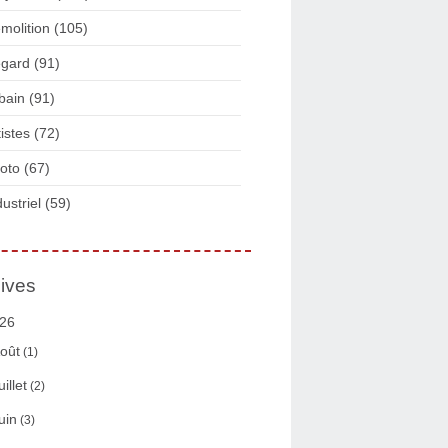
molition
(105)
gard
(91)
bain
(91)
tistes
(72)
oto
(67)
dustriel
(59)
ives
26
oût
(1)
uillet
(2)
uin
(3)