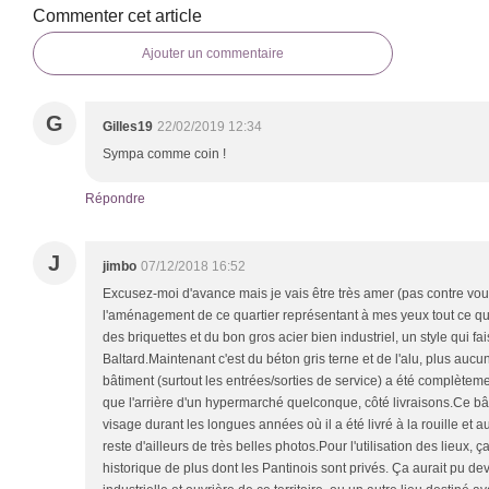
Commenter cet article
Ajouter un commentaire
G
Gilles19
22/02/2019 12:34
Sympa comme coin !
Répondre
J
jimbo
07/12/2018 16:52
Excusez-moi d'avance mais je vais être très amer (pas contre vous
l'aménagement de ce quartier représentant à mes yeux tout ce qu'il 
des briquettes et du bon gros acier bien industriel, un style qui fa
Baltard.Maintenant c'est du béton gris terne et de l'alu, plus aucu
bâtiment (surtout les entrées/sorties de service) a été complètem
que l'arrière d'un hypermarché quelconque, côté livraisons.Ce b
visage durant les longues années où il a été livré à la rouille et au
reste d'ailleurs de très belles photos.Pour l'utilisation des lieux, 
historique de plus dont les Pantinois sont privés. Ça aurait pu de