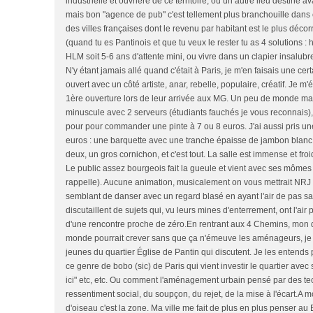
industrielle et ouvrière de ce territoire, ou un autre lieu destiné av
mais bon "agence de pub" c'est tellement plus branchouille dans ce
des villes françaises dont le revenu par habitant est le plus décor
(quand tu es Pantinois et que tu veux le rester tu as 4 solutions : h
HLM soit 5-6 ans d'attente mini, ou vivre dans un clapier insalubre)
N'y étant jamais allé quand c'était à Paris, je m'en faisais une cert
ouvert avec un côté artiste, anar, rebelle, populaire, créatif. Je m'é
1ère ouverture lors de leur arrivée aux MG. Un peu de monde mai
minuscule avec 2 serveurs (étudiants fauchés je vous reconnais),
pour pour commander une pinte à 7 ou 8 euros. J'ai aussi pris un
euros : une barquette avec une tranche épaisse de jambon blanc
deux, un gros cornichon, et c'est tout. La salle est immense et fro
Le public assez bourgeois fait la gueule et vient avec ses mômes (
rappelle). Aucune animation, musicalement on vous mettrait NRJ ce
semblant de danser avec un regard blasé en ayant l'air de pas savo
discutaillent de sujets qui, vu leurs mines d'enterrement, ont l'air
d'une rencontre proche de zéro.En rentrant aux 4 Chemins, mon qu
monde pourrait crever sans que ça n'émeuve les aménageurs, je c
jeunes du quartier Église de Pantin qui discutent. Je les entends pa
ce genre de bobo (sic) de Paris qui vient investir le quartier avec s
ici" etc, etc. Ou comment l'aménagement urbain pensé par des te
ressentiment social, du soupçon, du rejet, de la mise à l'écart.A 
d'oiseau c'est la zone. Ma ville me fait de plus en plus penser au