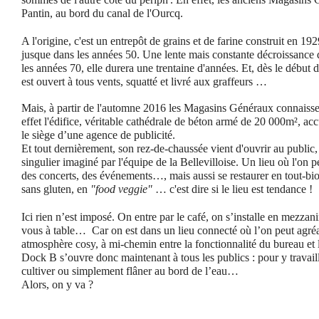
Pantin, au bord du canal de l'Ourcq.
A l'origine, c'est un entrepôt de grains et de farine construit en 19
jusque dans les années 50. Une lente mais constante décroissance 
les années 70, elle durera une trentaine d'années. Et, dès le début
est ouvert à tous vents, squatté et livré aux graffeurs …
Mais, à partir de l'automne 2016 les Magasins Généraux connaiss
effet l'édifice, véritable cathédrale de béton armé de 20 000m², acc
le siège d’une agence de publicité.
Et tout dernièrement, son rez-de-chaussée vient d'ouvrir au public
singulier imaginé par l'équipe de la Bellevilloise. Un lieu où l'on p
des concerts, des événements…, mais aussi se restaurer en tout-bio
sans gluten, en
"food veggie"
… c'est dire si le lieu est tendance !
Ici rien n’est imposé. On entre par le café, on s’installe en mezzan
vous à table… Car on est dans un lieu connecté où l’on peut agréa
atmosphère cosy, à mi-chemin entre la fonctionnalité du bureau et l
Dock B s’ouvre donc maintenant à tous les publics : pour y travaille
cultiver ou simplement flâner au bord de l’eau…
Alors, on y va ?