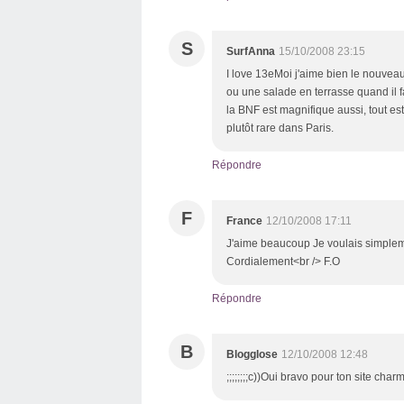
S
SurfAnna
15/10/2008 23:15
I love 13eMoi j'aime bien le nouveau
ou une salade en terrasse quand il f
la BNF est magnifique aussi, tout est 
plutôt rare dans Paris.
Répondre
F
France
12/10/2008 17:11
J'aime beaucoup Je voulais simpleme
Cordialement<br /> F.O
Répondre
B
Blogglose
12/10/2008 12:48
;;;;;;;;c))Oui bravo pour ton site char