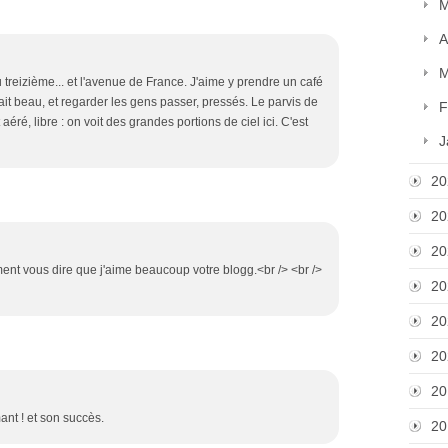
M
A
M
 treizième... et l'avenue de France. J'aime y prendre un café
ait beau, et regarder les gens passer, pressés. Le parvis de
F
aéré, libre : on voit des grandes portions de ciel ici. C'est
J
20
20
20
nt vous dire que j'aime beaucoup votre blogg.<br /> <br />
20
20
20
20
mant ! et son succès.
20