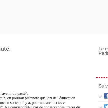
uté.
Le m
Pari
Suiv
l'avenir du passé".
ain, on pourrait prétendre que lors de l'édification
ncien secteur, il y a, pour nos architectes et
e". Ne conviendrait-il pas de conserver des traces du