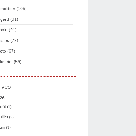
molition
(105)
gard
(91)
bain
(91)
tistes
(72)
oto
(67)
dustriel
(59)
ives
26
oût
(1)
uillet
(2)
uin
(3)