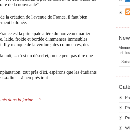
oire de la nouveauté"
de la création de l'avenue de France, il faut bien
lement bafouée.
France est la principale artère du nouveau quartier
News
te, laide, froide et bordée d'immenses immeubles
rt. Il y manque de la verdure, des commerces, des
Abonne
article
 nuit, ... c'est un désert et, on ne peut pas dire que
Email
plantation, tout près d'ici, espérons que les étudiants
t-à-dire ... à peu près tout.
Caté
Pa
nts dans la farine ... ?"
Ph
R
Wi