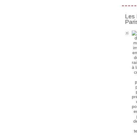
Les 
Pari