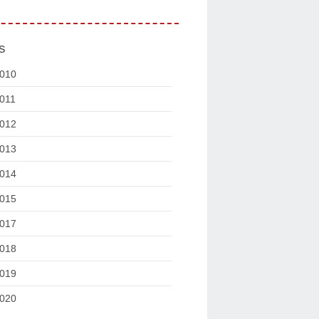
s
010
011
012
013
014
015
017
018
019
020