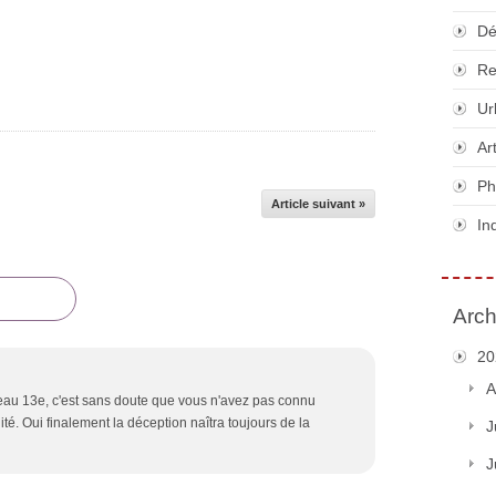
Dé
Re
Ur
Ar
Ph
Article suivant »
In
Arch
20
A
au 13e, c'est sans doute que vous n'avez pas connu
lité. Oui finalement la déception naîtra toujours de la
J
J