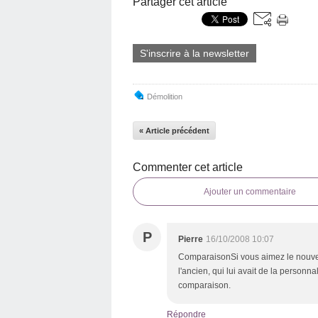
Partager cet article
S'inscrire à la newsletter
Démolition
« Article précédent
Commenter cet article
Ajouter un commentaire
P
Pierre
16/10/2008 10:07
ComparaisonSi vous aimez le nouve
l'ancien, qui lui avait de la personna
comparaison.
Répondre