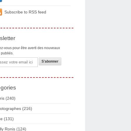
Subscribe to RSS feed
letter
z-vous pour être averti des nouveaux
s publiés.
gories
ris
(240)
otographes
(216)
ue
(131)
lly Ronis
(124)