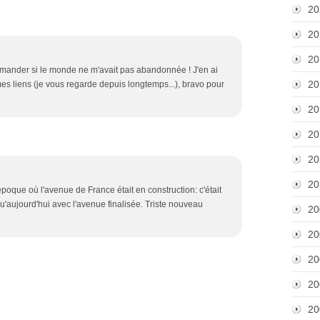
20
20
20
mander si le monde ne m'avait pas abandonnée ! J'en ai
20
mes liens (je vous regarde depuis longtemps...), bravo pour
20
20
20
20
poque où l'avenue de France était en construction: c'était
qu'aujourd'hui avec l'avenue finalisée. Triste nouveau
20
20
20
20
20