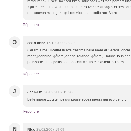
restaurant « Chez Bachard frites, saucisses » et mes parents une
Qui cherche trouve « . J’aimerai retrouver des images et des co
des souvenirs de gens qui ont vécu dans cette rue. Merci
Répondre
O
obert anne
16/10/2009 23:29
Gérard aime LucetteLucette c'est ma belle mère et Gérard l'oncle 
roger, jeannine, gérard, odette, rolande, gérard, Claude, tous des 
palissade....Les petits poulbots ont vieillis et existent toujours !
Répondre
J
Jean-Em.
28/02/2007 19:28
belle image ...du temps qui passe et des meurs qui évoluent ...
Répondre
N
NIco
25/02/2007 19:09