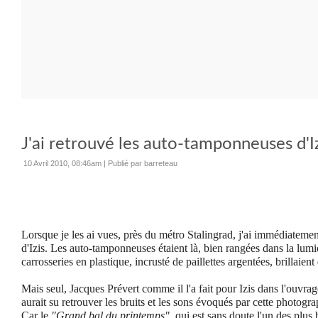
J'ai retrouvé les auto-tamponneuses d'Iz
10 Avril 2010, 08:46am
|
Publié par barreteau
Lorsque je les ai vues, près du métro Stalingrad, j'ai immédiatemen
d'Izis. Les
auto-tamponneuses
étaient là, bien rangées dans la lumi
carrosseries en plastique, incrusté de paillettes argentées, brillaient
Mais seul,
Jacques Prévert comme il l'a fait pour Izis dans l'ouvrag
aurait su
retrouver les bruits et les sons évoqués par cette photogra
Car le
"Grand bal du printemps",
qui est sans doute l'un des plus 