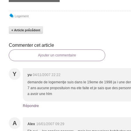
Logement
« Article précédent
Commenter cet article
Ajouter un commentaire
Y
yu
04/11/2007 22:22
demande de logementje suis dans le 19eme de 1998 ja i une dem
7 ans aucune proposituion ma ete faite et je sais que des person
a avoir une hlm
Répondre
A
Alex
16/01/2007 09:29