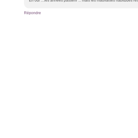
Eh oui ....les années passenr ... mais les mauvaises habitudes res
Répondre