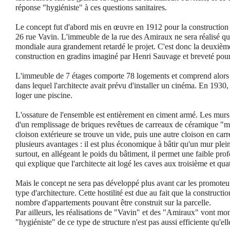
réponse "hygiéniste" à ces questions sanitaires.
Le concept fut d'abord mis en œuvre en 1912 pour la constructio
26 rue Vavin.
L'immeuble de la rue des Amiraux ne sera réalisé qu
mondiale aura grandement retardé le projet. C'est donc la deuxièm
construction en gradins imaginé par Henri Sauvage et breveté pour e
L'immeuble de 7 étages comporte 78 logements et comprend alors u
dans lequel l'architecte avait prévu d'installer un cinéma. En 1930, 
loger une piscine.
L'ossature de l'ensemble est entièrement en ciment armé. Les murs 
d'un remplissage de briques revêtues de carreaux de céramique "mé
cloison extérieure se trouve un vide, puis une autre cloison en car
plusieurs avantages : il est plus économique à bâtir qu'un mur plein, 
surtout, en allégeant le poids du bâtiment, il permet une faible pr
qui explique que l'architecte ait logé les caves aux troisième et quat
Mais le concept ne sera pas développé plus avant car les promoteurs
type d'architecture. Cette hostilité est due au fait que la construct
nombre d'appartements pouvant être construit sur la parcelle.
Par ailleurs, les réalisations de "Vavin" et des "Amiraux" vont mo
"hygiéniste" de ce type de structure n'est pas aussi efficiente qu'elle