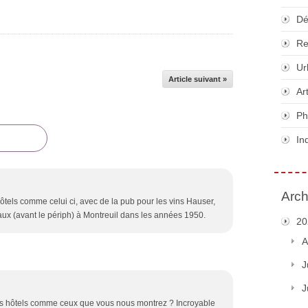
Dé
Re
Ur
Article suivant »
Ar
Ph
In
Arch
tels comme celui ci, avec de la pub pour les vins Hauser,
ux (avant le périph) à Montreuil dans les années 1950.
20
A
J
J
des hôtels comme ceux que vous nous montrez ? Incroyable