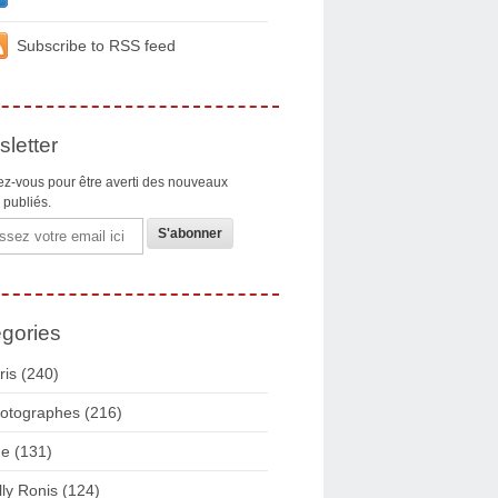
Subscribe to RSS feed
letter
z-vous pour être averti des nouveaux
s publiés.
gories
ris
(240)
otographes
(216)
ue
(131)
lly Ronis
(124)