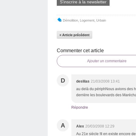
S'inscrire à la newsletter
Démolition
,
Logement
,
Urbain
« Article précédent
Commenter cet article
Ajouter un commentaire
D
deslilas
21/03/2008 13:41
au delà du périphNous avions des hô
derrière les boulevards des Marécha
Répondre
A
Alex
20/03/2008 12:29
Au 21e siècle !Il en existe encore 