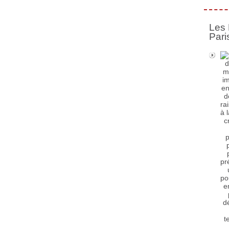
Les 
Pari