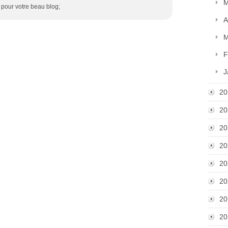
M
i pour votre beau blog;
A
M
F
J
20
20
20
20
20
20
20
20