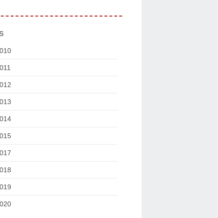
s
010
011
012
013
014
015
017
018
019
020