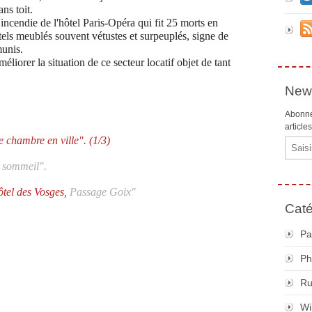
ns toit.
l'incendie de l'hôtel Paris-Opéra qui fit 25 morts en
hôtels meublés souvent vétustes et surpeuplés, signe de
munis.
liorer la situation de ce secteur locatif objet de tant
News
Abonne
article
e chambre en ville". (1/3)
Email
 sommeil".
tel des Vosges,
Passage Goix"
Caté
Pa
Ph
R
Wi