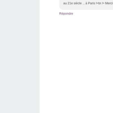
au 21e siècle ... à Paris !<br /> Merc
Répondre