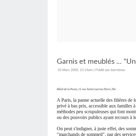
Garnis et meublés ... "Un
20 Mars 2008, 10:14am
|
Publié par barreteau
Hôtel de la Poste, 15 rue Julien Lacroix Paris 20e
A Paris, la panne actuelle des filières de
privé à bas prix, accessible aux familles à
méthodes peu scrupuleuses qui font monter
ou des pouvoirs publics ayant recours à le
On peut s'indigner, à juste effet, des som
"marchands de sommeil", par des services 