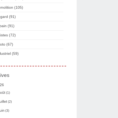
molition
(105)
gard
(91)
bain
(91)
tistes
(72)
oto
(67)
dustriel
(59)
ives
26
oût
(1)
uillet
(2)
uin
(3)