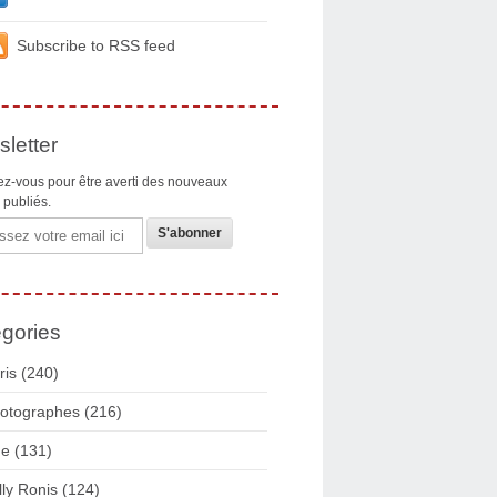
Subscribe to RSS feed
letter
z-vous pour être averti des nouveaux
s publiés.
gories
ris
(240)
otographes
(216)
ue
(131)
lly Ronis
(124)