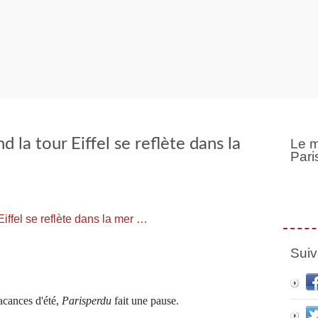
 la tour Eiffel se reflète dans la
Le m
Pari
Suiv
cances d'été,
Parisperdu
fait une pause.