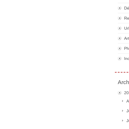
Dé
Re
Ur
Ar
Ph
In
Arch
20
A
J
J