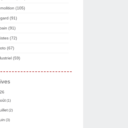
molition
(105)
gard
(91)
bain
(91)
tistes
(72)
oto
(67)
dustriel
(59)
ives
26
oût
(1)
uillet
(2)
uin
(3)