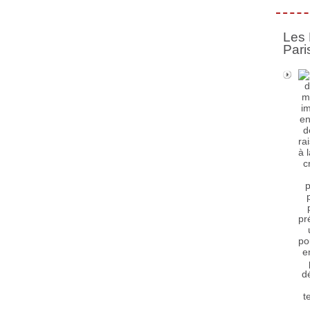
Les 
Pari