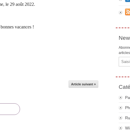
e, le 29 août 2022.
 bonnes vacances !
News
Abonne
article
Email
Article suivant »
Caté
Pa
Ph
R
Wi