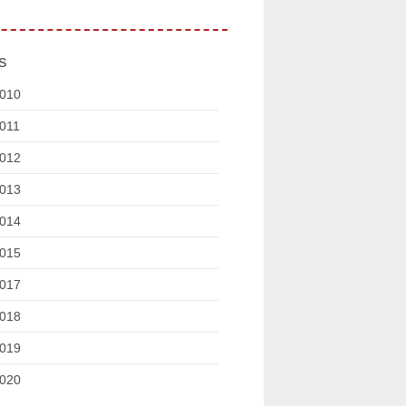
s
010
011
012
013
014
015
017
018
019
020