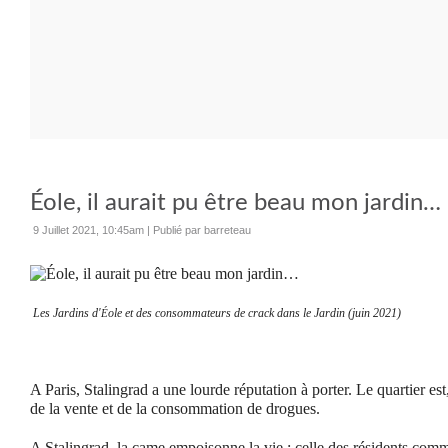
Éole, il aurait pu être beau mon jardin…
9 Juillet 2021, 10:45am
|
Publié par barreteau
Les Jardins d'
ole et des consommateurs de crack dans le Jardin (juin 2021)
É
A Paris, Stalingrad a une lourde réputation à porter. Le quartier est,
de la vente et de la consommation de drogues.
A Stalingrad, la came empoisonne la vie : celle des résidents co