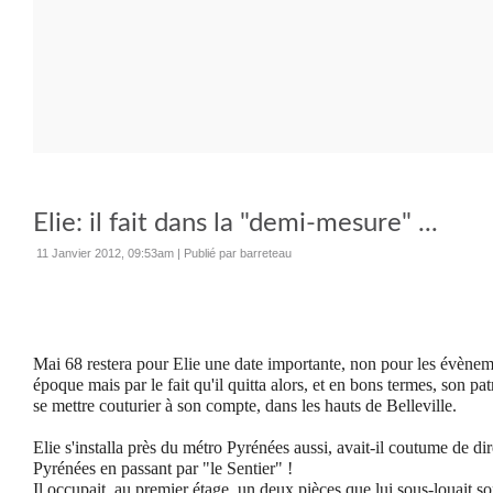
Elie: il fait dans la "demi-mesure" ...
11 Janvier 2012, 09:53am
|
Publié par barreteau
Mai 68 restera pour Elie une date importante, non pour les évènem
époque mais par le fait qu'il quitta alors, et en bons termes, son pa
se mettre couturier à son compte, dans les hauts de Belleville.
Elie s'installa près du métro Pyrénées aussi, avait-il coutume de dire 
Pyrénées en passant par "le Sentier" !
Il occupait, au premier étage, un deux pièces que lui sous-louait so