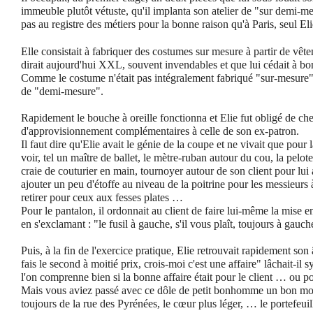
immeuble plutôt vétuste, qu'il implanta son atelier de "sur demi-m
pas au registre des métiers pour la bonne raison qu'à Paris, seul Elie
Elle consistait à fabriquer des costumes sur mesure à partir de vêt
dirait aujourd'hui XXL, souvent invendables et que lui cédait à b
Comme le costume n'était pas intégralement fabriqué "sur-mesure",
de "demi-mesure".
Rapidement le bouche à oreille fonctionna et Elie fut obligé de ch
d'approvisionnement complémentaires à celle de son ex-patron.
Il faut dire qu'Elie avait le génie de la coupe et ne vivait que pour la
voir, tel un maître de ballet, le mètre-ruban autour du cou, la pelote
craie de couturier en main, tournoyer autour de son client pour lu
ajouter un peu d'étoffe au niveau de la poitrine pour les messieurs 
retirer pour ceux aux fesses plates …
Pour le pantalon, il ordonnait au client de faire lui-même la mise en
en s'exclamant : "le fusil à gauche,
s'il vous plaît,
toujours à gauch
Puis, à la fin de l'exercice pratique, Elie retrouvait rapidement so
fais le second à moitié prix, crois-moi c'est une affaire" lâchait-il
l'on comprenne bien si la bonne affaire était pour le client … ou po
Mais vous aviez passé avec ce dôle de petit bonhomme un bon mom
toujours de la rue des Pyrénées, le cœur plus léger, … le portefeuil