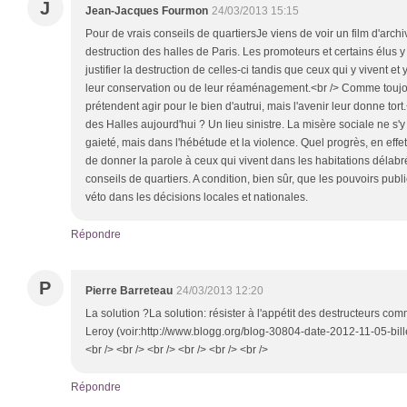
J
Jean-Jacques Fourmon
24/03/2013 15:15
Pour de vrais conseils de quartiersJe viens de voir un film d'arch
destruction des halles de Paris. Les promoteurs et certains élus y
justifier la destruction de celles-ci tandis que ceux qui y vivent et 
leur conservation ou de leur réaménagement.<br /> Comme touj
prétendent agir pour le bien d'autrui, mais l'avenir leur donne tort
des Halles aujourd'hui ? Un lieu sinistre. La misère sociale ne s'
gaieté, mais dans l'hébétude et la violence. Quel progrès, en effet
de donner la parole à ceux qui vivent dans les habitations délab
conseils de quartiers. A condition, bien sûr, que les pouvoirs publ
véto dans les décisions locales et nationales.
Répondre
P
Pierre Barreteau
24/03/2013 12:20
La solution ?La solution: résister à l'appétit des destructeurs comm
Leroy (voir:http://www.blogg.org/blog-30804-date-2012-11-05-bil
<br /> <br /> <br /> <br /> <br /> <br />
Répondre