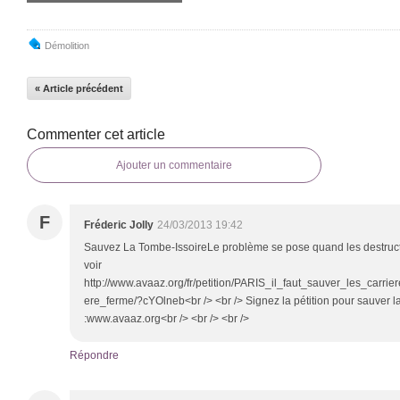
Démolition
« Article précédent
Commenter cet article
Ajouter un commentaire
F
Fréderic Jolly
24/03/2013 19:42
Sauvez La Tombe-IssoireLe problème se pose quand les destructeu
voir
http://www.avaaz.org/fr/petition/PARIS_il_faut_sauver_les_carr
ere_ferme/?cYOlneb<br /> <br /> Signez la pétition pour sauver la
:www.avaaz.org<br /> <br /> <br />
Répondre