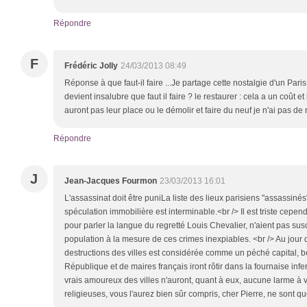
Répondre
F
Frédéric Jolly
24/03/2013 08:49
Réponse à que faut-il faire ...Je partage cette nostalgie d'un Par
devient insalubre que faut il faire ? le restaurer : cela a un coût e
auront pas leur place ou le démolir et faire du neuf je n'ai pas de
Répondre
J
Jean-Jacques Fourmon
23/03/2013 16:01
L'assassinat doit être puniLa liste des lieux parisiens "assassinés"
spéculation immobilière est interminable.<br /> Il est triste cepen
pour parler la langue du regretté Louis Chevalier, n'aient pas sus
population à la mesure de ces crimes inexpiables. <br /> Au jour d
destructions des villes est considérée comme un péché capital, 
République et de maires français iront rôtir dans la fournaise infer
vrais amoureux des villes n'auront, quant à eux, aucune larme à v
religieuses, vous l'aurez bien sûr compris, cher Pierre, ne sont 