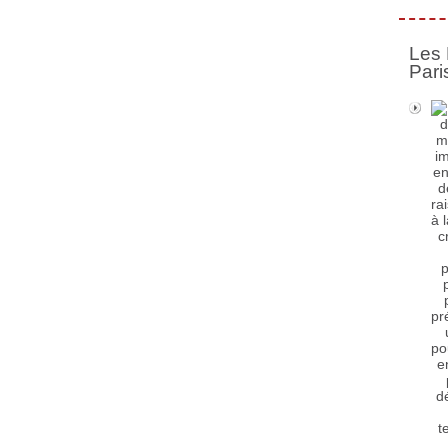
Les 
Pari