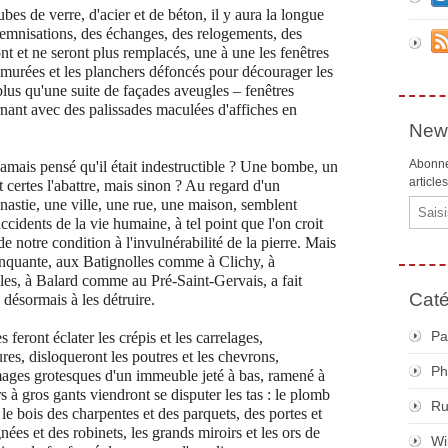
bes de verre, d'acier et de béton, il y aura la longue
ndemnisations, des échanges, des relogements, des
t et ne seront plus remplacés, une à une les fenêtres
murées et les planchers défoncés pour décourager les
 plus qu'une suite de façades aveugles – fenêtres
nant avec des palissades maculées d'affiches en
News
Abonne
jamais pensé qu'il était indestructible ? Une bombe, un
article
 certes l'abattre, mais sinon ? Au regard d'un
astie, une ville, une rue, une maison, semblent
Email
ccidents de la vie humaine, à tel point que l'on croit
de notre condition à l'invulnérabilité de la pierre. Mais
cinquante, aux Batignolles comme à Clichy, à
es, à Balard comme au Pré-Saint-Gervais, a fait
Caté
 désormais à les détruire.
Pa
feront éclater les crépis et les carrelages,
ures, disloqueront les poutres et les chevrons,
Ph
 images grotesques d'un immeuble jeté à bas, ramené à
s à gros gants viendront se disputer les tas : le plomb
R
le bois des charpentes et des parquets, des portes et
gnées et des robinets, les grands miroirs et les ors de
Wi