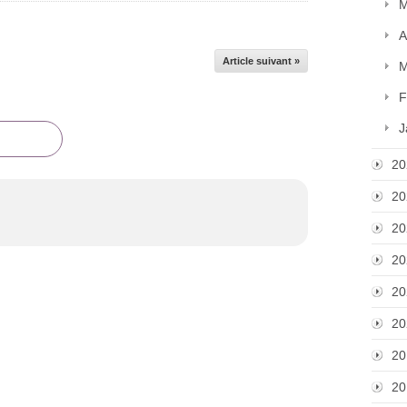
M
A
Article suivant »
M
F
J
20
20
20
20
20
20
20
20