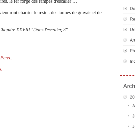
noires, le fer forgé des rampes d'escalier …
Dé
iendront charrier le reste : des tonnes de gravats et de
Re
hapitre XXVIII "Dans l'escalier, 3"
Ur
Ar
Ph
 Perec.
In
s.
Arch
20
A
J
J