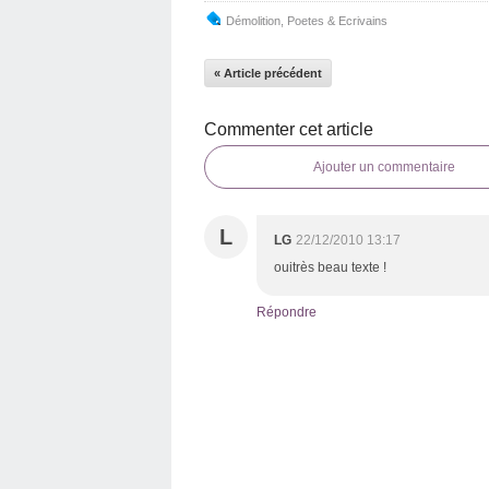
Démolition
,
Poetes & Ecrivains
« Article précédent
Commenter cet article
Ajouter un commentaire
L
LG
22/12/2010 13:17
ouitrès beau texte !
Répondre