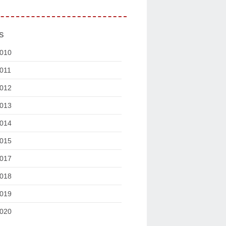
s
010
011
012
013
014
015
017
018
019
020