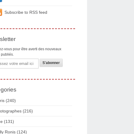
Subscribe to RSS feed
letter
z-vous pour être averti des nouveaux
s publiés.
gories
ris
(240)
otographes
(216)
ue
(131)
lly Ronis
(124)