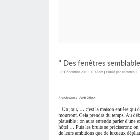
" Des fenêtres semblable
22 Décembre 2010, 11:48am
|
Publié par barreteau
7 rue Robineau - Paris 20ème
" Un jour, … c'est la maison entière qui dis
mourront. Cela prendra du temps. Au début
plausible : on aura entendu parler d'une 
hôtel … Puis les bruits se préciseront; o
de leurs ambitions que de luxueux déplian