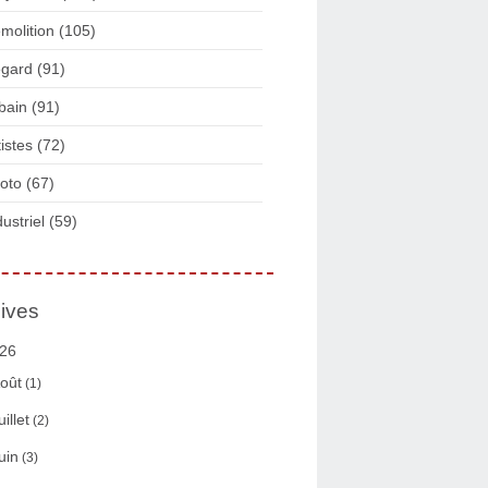
molition
(105)
gard
(91)
bain
(91)
tistes
(72)
oto
(67)
dustriel
(59)
ives
26
oût
(1)
uillet
(2)
uin
(3)