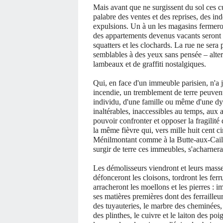
Mais avant que ne surgissent du sol ces cu
palabre des ventes et des reprises, des i
expulsions. Un à un les magasins fermeron
des appartements devenus vacants seront 
squatters et les clochards. La rue ne sera
semblables à des yeux sans pensée – alter
lambeaux et de graffiti nostalgiques.
Qui, en face d'un immeuble parisien, n'a 
incendie, un tremblement de terre peuvent
individu, d'une famille ou même d'une dyn
inaltérables, inaccessibles au temps, aux a
pouvoir confronter et opposer la fragilité 
la même fièvre qui, vers mille huit cent 
Ménilmontant comme à la Butte-aux-Caill
surgir de terre ces immeubles, s'acharnera
Les démolisseurs viendront et leurs masses 
défonceront les cloisons, tordront les ferr
arracheront les moellons et les pierres :
ses matières premières dont des ferrailleur
des tuyauteries, le marbre des cheminées, 
des plinthes, le cuivre et le laiton des poi