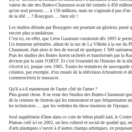
valeur du site des Buttes-Chaumont avait été estimée à 450 million
qu'un seul preneur … à 150 millions, mais ne s'agissait-il pas d'un
de la télé …? Bouygues … bien sûr !
Les studios détruits par Bouygues ont pourtant un glorieux passé q
encore plus scandaleuse.
C'est ici, en effet, que Léon Gaumont construisit dès 1895 le prem
Un immense périmètre, allant de la rue de La Villette à la rue du P
Chaumont, était alors le lieu de travail de quelques 1 500 opérateu
Puis les studios des Buttes furent rachetés et transformés par la R
devient par la suite l'ORTF. Et c'est l'essentiel de l'histoire de la t
s'écrivit ici, jusque vers 1985. Toutes les tentatives de sauvegarde
création, par exemple, d'un musée de la télévision échouèrent et dè
commencèrent le massacre.
Qu'il a-t-il maintenant de l'autre côté de l'amer ?
Plus grand chose. Il ne reste des Studios des Buttes-Chaumont que
de la ceinture de bistrots qui les entouraient et que fréquentaient 
les techniciens … que les vedettes du show-business de l'époque.
Seul supplément d'âme dans ce coin de béton plutôt laid, le Cent
Plateau créé ici en 2002, un lieu culturel et social de qualité qui, e
d'arts plastiques s’ouvre à d’autres champs artistiques, en proposa