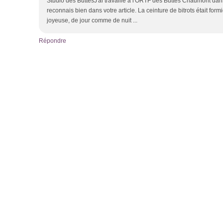
Studio des ButtesJ'ai travaillé à l'ORTF des Buttes Chaumont da
reconnais bien dans votre article. La ceinture de bitrots était form
joyeuse, de jour comme de nuit ...
Répondre