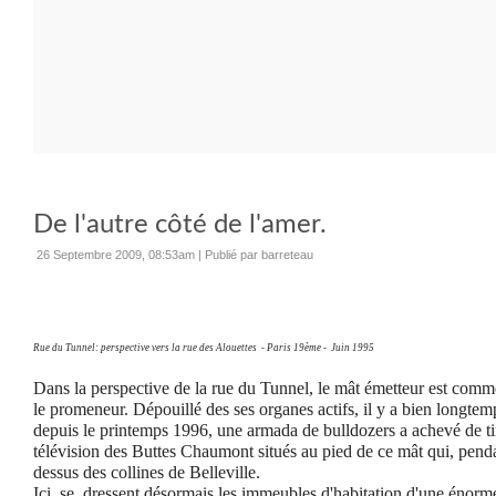
De l'autre côté de l'amer.
26 Septembre 2009, 08:53am
|
Publié par barreteau
Rue du Tunnel: perspective vers la rue des Alouettes
- Paris 19ème -
Juin 1995
Dans la perspective de la rue du Tunnel, le mât émetteur est comm
le promeneur. Dépouillé des ses organes actifs, il y a bien longtemp
depuis le printemps 1996, une armada de bulldozers a achevé de tire
télévision des Buttes Chaumont situés au pied de ce mât qui, penda
dessus des collines de Belleville.
Ici, se
dressent désormais les immeubles d'habitation d'une énorm