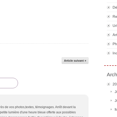
Dé
Re
Ur
Ar
Ph
In
Article suivant »
Arch
20
J
J
ès de vos photos,textes, témoignages. Arrêt devant la
M
a petite lumière d'une heure bleue offerte aux possibles