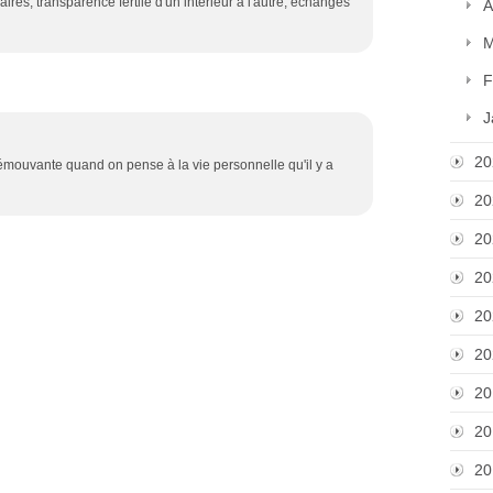
aires, transparence fertile d'un intérieur à l'autre, échanges
A
M
F
J
20
t émouvante quand on pense à la vie personnelle qu'il y a
20
20
20
20
20
20
20
20