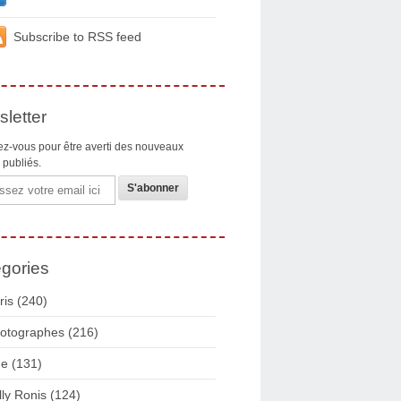
Subscribe to RSS feed
letter
z-vous pour être averti des nouveaux
s publiés.
gories
ris
(240)
otographes
(216)
ue
(131)
lly Ronis
(124)