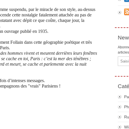
comme suspendu, par le miracle de son style, au-dessus
cende cette nostalgie fatalement attachée au pas de
statant avec dépit ce que coûte, chaque jour, la
.
, un ouvrage publié en 1935.
News
ement Follain
dans cette géographie poétique
et très
Paris.
Abonne
article
des hommes vivent et meurent derrières leurs fenêtres
 se cache en toi, Paris : c’est la mer des ténèbres ;
Email
perd et meurt, se cache et parlemente avec la nuit
rfois d’intenses messages.
Caté
compagnons des "vrais" Parisiens !
Pa
Ph
R
Wi