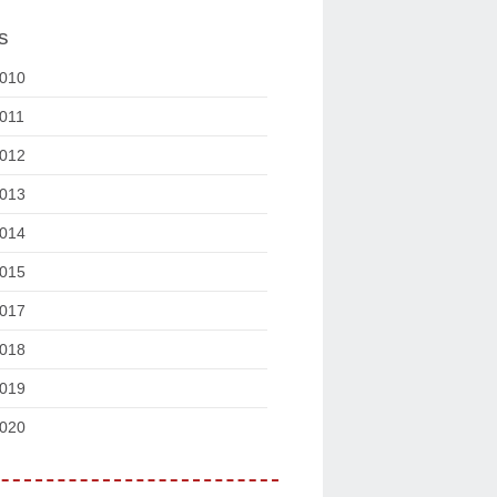
s
010
011
012
013
014
015
017
018
019
020