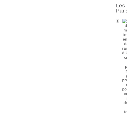
Les 
Pari