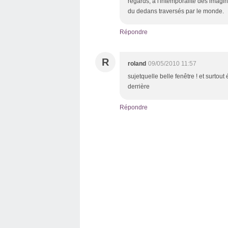
regards, à l'intemporalité des imagin
du dedans traversés par le monde.
Répondre
R
roland
09/05/2010 11:57
sujetquelle belle fenêtre ! et surtou
derrière
Répondre