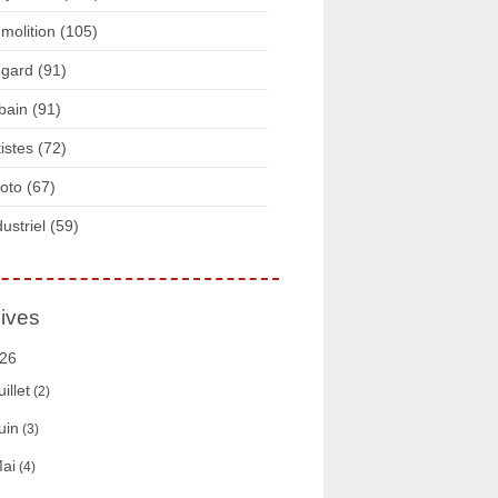
molition
(105)
gard
(91)
bain
(91)
tistes
(72)
oto
(67)
dustriel
(59)
ives
26
uillet
(2)
uin
(3)
ai
(4)