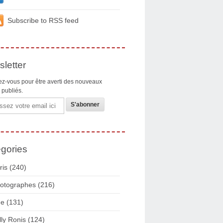
Subscribe to RSS feed
letter
z-vous pour être averti des nouveaux
s publiés.
gories
ris
(240)
otographes
(216)
ue
(131)
lly Ronis
(124)