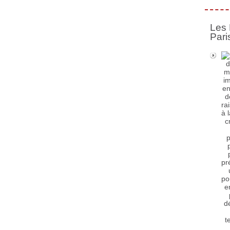
Les 
Pari