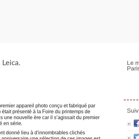
 Leica.
Le m
Pari
 premier appareil photo conçu et fabriqué par
Suiv
était présenté à la Foire du printemps de
 une nouvelle ère car il s’agissait du premier
é en série.
nt donné lieu à d'innombrables clichés
t anniversaire une sélection de ces images est