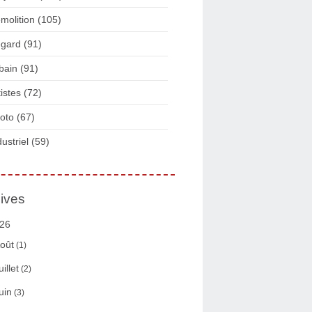
molition
(105)
gard
(91)
bain
(91)
tistes
(72)
oto
(67)
dustriel
(59)
ives
26
oût
(1)
uillet
(2)
uin
(3)