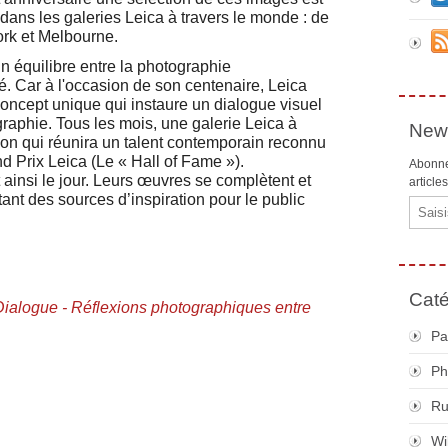
dans les galeries Leica à travers le monde : de
rk et Melbourne.
n équilibre entre la photographie
. Car à l'occasion de son centenaire, Leica
oncept unique qui instaure un dialogue visuel
ographie. Tous les mois, une galerie Leica à
News
ion qui réunira un talent contemporain reconnu
d Prix Leica (Le « Hall of Fame »).
Abonne
insi le jour. Leurs œuvres se complètent et
article
étant des sources d’inspiration pour le public
Email
Caté
Dialogue - Réflexions photographiques entre
Pa
Ph
R
Wi