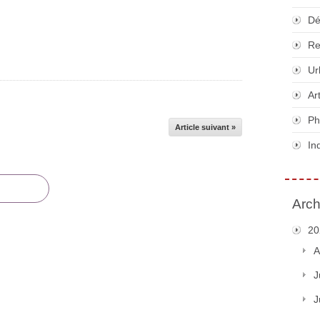
Dé
Re
Ur
Ar
Ph
Article suivant »
In
Arch
20
A
J
J