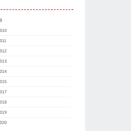
s
010
011
012
013
014
015
017
018
019
020