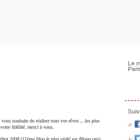
Le m
Pari
Suiv
ous souhaite de réaliser tous vos rêves ... les plus
votre fidélité, merci à vous.
ébut 2008 (11ème blog le plus visité sur Blogg.org)