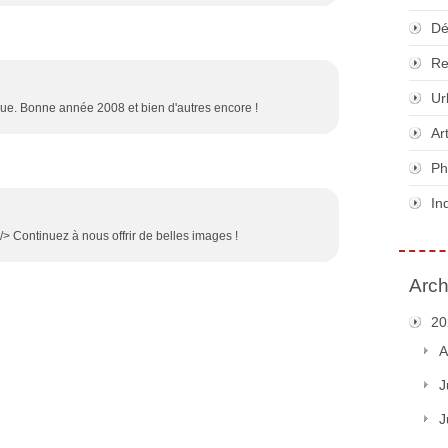
Dé
Re
Ur
ue. Bonne année 2008 et bien d'autres encore !
Ar
Ph
In
 Continuez à nous offrir de belles images !
Arch
20
A
J
J