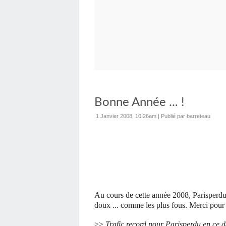
Bonne Année ... !
1 Janvier 2008, 10:26am
|
Publié par barreteau
Au cours de cette année 2008, Parisperdu v
doux ... comme les plus fous.
Merci pour 
>>
Trafic record pour Parisperdu en ce d