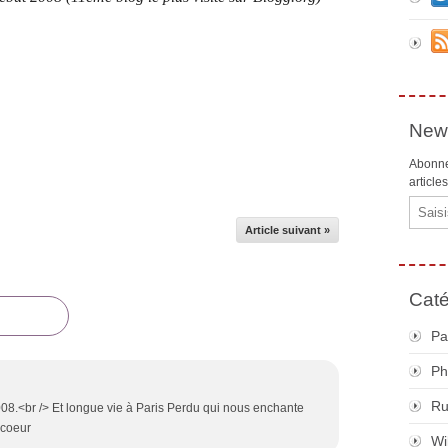
News
Abonne
article
Email
Article suivant »
Caté
Pa
Ph
R
.<br /> Et longue vie à Paris Perdu qui nous enchante
 coeur
Wi