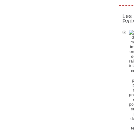
Les 
Pari