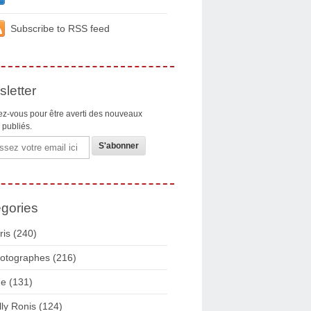
Subscribe to RSS feed
letter
z-vous pour être averti des nouveaux
s publiés.
gories
ris
(240)
otographes
(216)
ue
(131)
lly Ronis
(124)