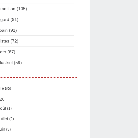
molition
(105)
gard
(91)
bain
(91)
tistes
(72)
oto
(67)
dustriel
(59)
ives
26
oût
(1)
uillet
(2)
uin
(3)