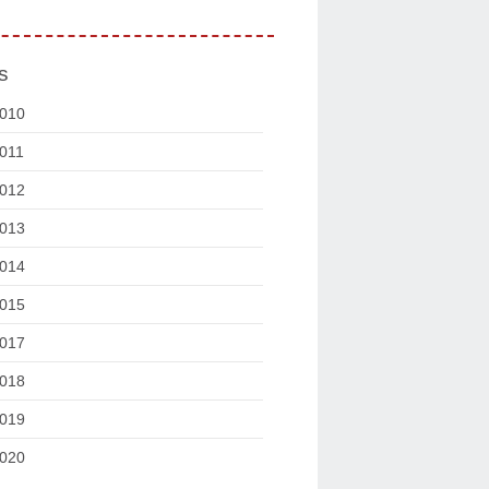
s
010
011
012
013
014
015
017
018
019
020